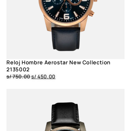
Reloj Hombre Aerostar New Collection
2135002
s/
750.00
s/
450.00