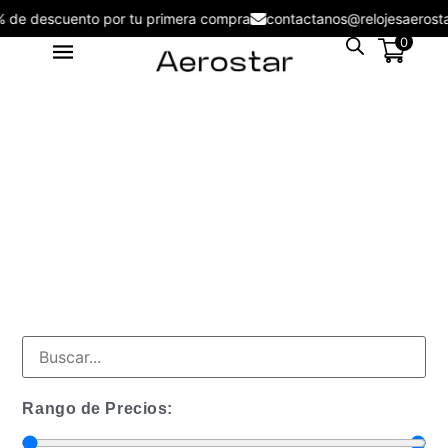
5% de descuento por tu primera compra
contactanos@relojesaero
0
Reloj de Mujer Aerostar Sweet
Dreams 6218002 WH - 6218001
S/
159.00
+
ADD
Rango de Precios: