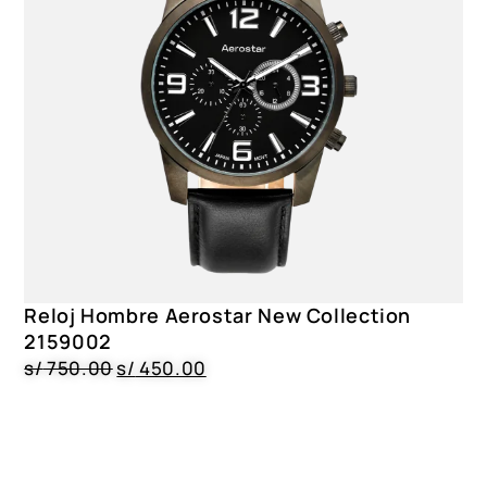
Reloj Hombre Aerostar New Collection
2159002
s/
750.00
s/
450.00