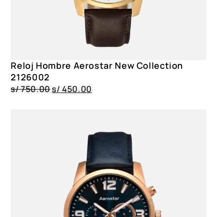
Reloj Hombre Aerostar New Collection
2126002
s/
750.00
s/
450.00