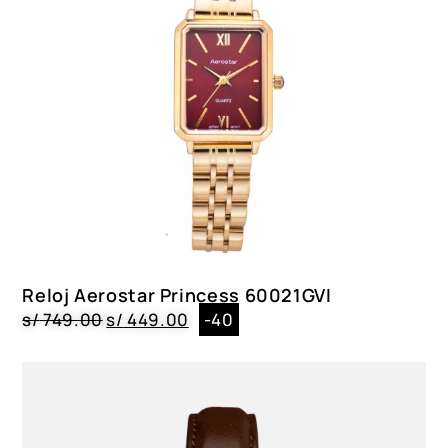
Reloj Aerostar Princess 60021GVI
s/
749.00
s/
449.00
-40