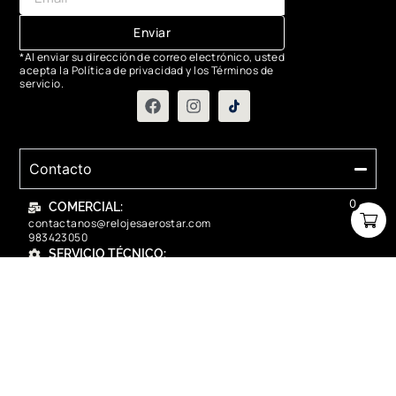
Enviar
*Al enviar su dirección de correo electrónico, usted
acepta la Política de privacidad y los Términos de
servicio.
Contacto
0
COMERCIAL:
contactanos@relojesaerostar.com
983423050
SERVICIO TÉCNICO:
contactanos@relojesaerostar.com
983423050
Acerca de Aerostar
Políticas y FAQ