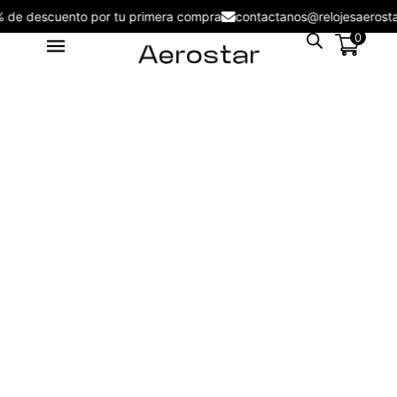
5% de descuento por tu primera compra
contactanos@relojesaer
0
Reloj de Hombre Aerostar Apex
& Force AE50003BK -
AE50003KH
S/
109.00
+
ADD