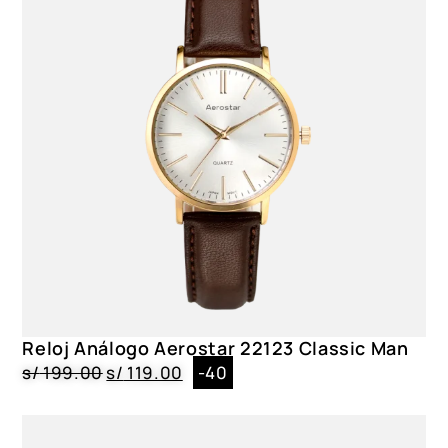
Reloj Análogo Aerostar 22123 Classic Man
s/
199.00
s/
119.00
-40