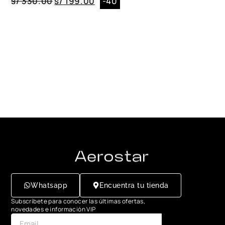
s/
330.00
s/
199.00
-40
Whatsapp
Encuentra tu tienda
Subscríbete para conocer las últimas ofertas,
novedades e información VIP