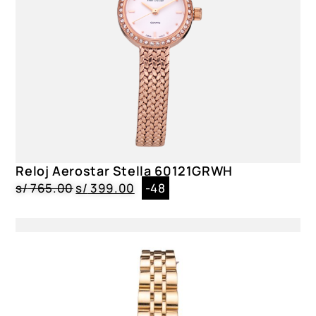
Caja
Metal|Circular|3.4 cm
Reloj Aerostar Stella 60121GRWH
s/
765.00
s/
399.00
-48