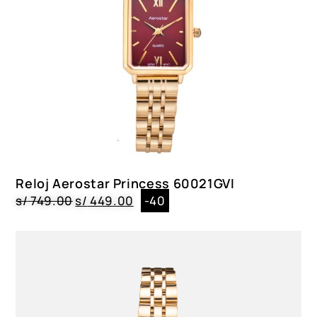
Reloj Aerostar Princess 60021GVI
s/
749.00
s/
449.00
-40