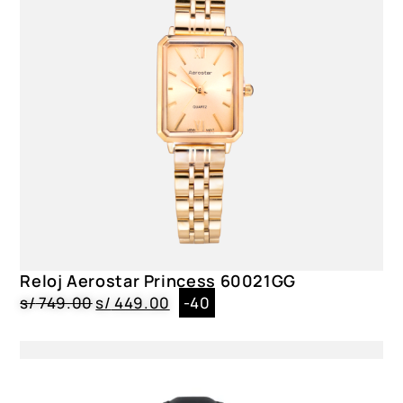
Reloj Aerostar Princess 60021GG
s/
749.00
s/
449.00
-40