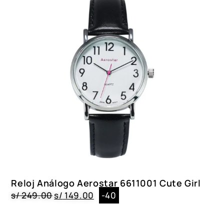
Reloj Análogo Aerostar 6611001 Cute Girl
s/
249.00
s/
149.00
-40