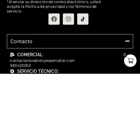
*Al enviar su dirección de correo electrónico, usted
acepta la Política de privacidad y los Términos de
servicio.
Contacto
COMERCIAL:
0
contactanos@relojesaerostar.com
983423050
SERVICIO TÉCNICO:
contactanos@relojesaerostar.com
983423050
Acerca de Aerostar
Políticas y FAQ