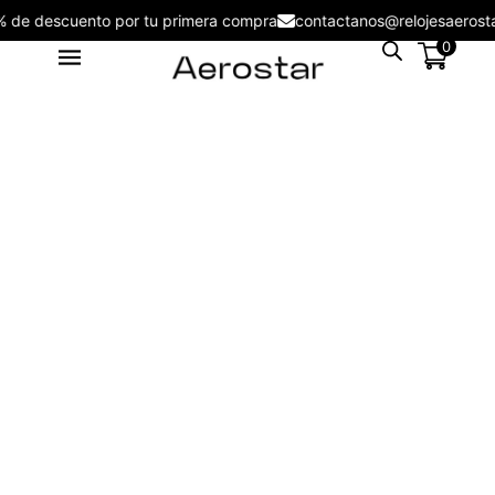
5% de descuento por tu primera compra
contactanos@relojesaer
0
Reloj de Hombre Aerostar Apex
& Force AE50004AG -
AE50004AG
S/
109.00
+
ADD