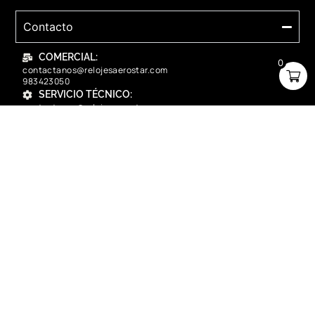
Contacto
COMERCIAL:
0
contactanos@relojesaerostar.com
983423050
SERVICIO TÉCNICO:
contactanos@relojesaerostar.com
983423050
Acerca de Aerostar
Políticas y FAQ
Grupo Flasa SAC Santiago de Surco Lima, Perú
Copyright © 2025 Aerostar. Todos los derechos reservados.
contactanos@relojesaerostar.com