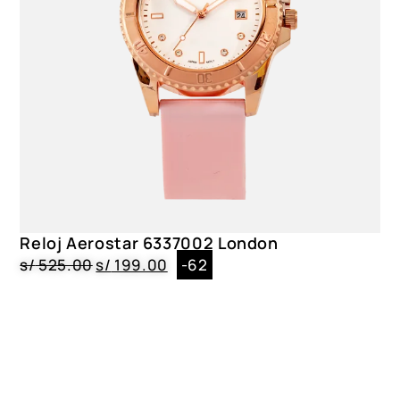
Reloj Aerostar 6337002 London
s/
525.00
s/
199.00
-62