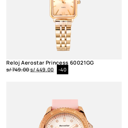
Reloj Aerostar Princess 60021GG
s/
749.00
s/
449.00
-40