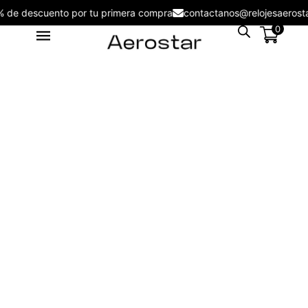
5% de descuento por tu primera compra
contactanos@relojesaer
0
Reloj Mujer Aerostar Derolls Time
5ATM 9314320 - 9314320
S/
129.00
+
ADD