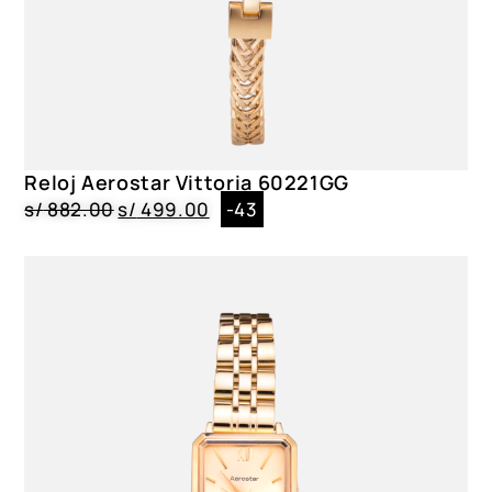
Reloj Aerostar Vittoria 60221GG
s/
882.00
s/
499.00
-43