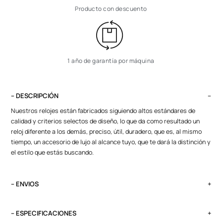
Producto con descuento
1 año de garantía por máquina
– DESCRIPCIÓN
Nuestros relojes están fabricados siguiendo altos estándares de
calidad y criterios selectos de diseño, lo que da como resultado un
reloj diferente a los demás, preciso, útil, duradero, que es, al mismo
tiempo, un accesorio de lujo al alcance tuyo, que te dará la distinción y
el estilo que estás buscando.
– ENVIOS
El tiempo de entrega varía según destino. Lima Metropolitana y Callao:
2 a 4 días, provincias según destino.
– ESPECIFICACIONES