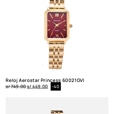
Reloj Aerostar Princess 60021GVI
s/
749.00
s/
449.00
-40