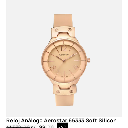
Reloj Análogo Aerostar 66333 Soft Silicon
s/
330.00
s/
199.00
-40