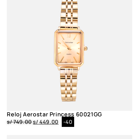
Reloj Aerostar Princess 60021GG
s/
749.00
s/
449.00
-40