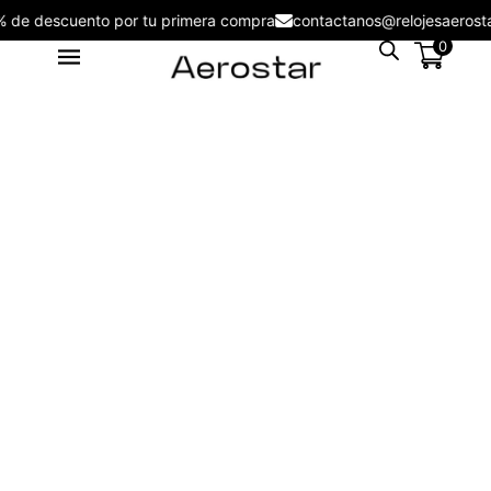
5% de descuento por tu primera compra
contactanos@relojesaero
0
Reloj de Hombre Aerostar Apex
& Force AE50003AG -
AE50003BK
S/
109.00
+
ADD