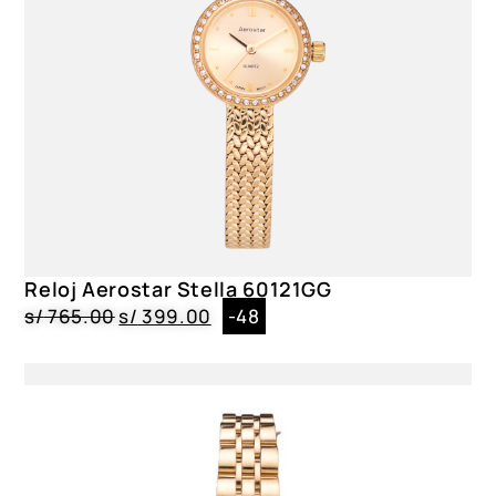
Resistencia
3 ATM
Correa
Acero Inoxidable|Plateado|Broche
Caja
Acero Inoxidable|Circular|4.6 cm
Dial
Cristal Mineral|Blanco
Reloj Aerostar Stella 60121GG
Género
s/
765.00
s/
399.00
-48
Caballero