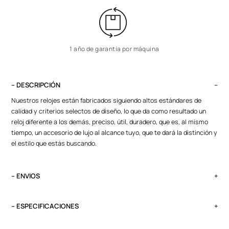
1 año de garantía por máquina
– DESCRIPCIÓN
Nuestros relojes están fabricados siguiendo altos estándares de
calidad y criterios selectos de diseño, lo que da como resultado un
reloj diferente a los demás, preciso, útil, duradero, que es, al mismo
tiempo, un accesorio de lujo al alcance tuyo, que te dará la distinción y
el estilo que estás buscando.
– ENVIOS
El tiempo de entrega varía según destino. Lima Metropolitana y Callao:
2 a 4 días, provincias según destino.
– ESPECIFICACIONES
Pedidos del viernes antes de las 13:00 se entregan el lunes si no es
Peso