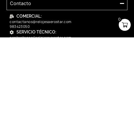
Contacto
COMERCIAL:
0
contactanos@relojesaerostar.com
983423050
SERVICIO TÉCNICO:
contactanos@relojesaerostar.com
983423050
Acerca de Aerostar
Políticas y FAQ
Grupo Flasa SAC Santiago de Surco Lima, Perú
Copyright © 2025 Aerostar. Todos los derechos reservados.
contactanos@relojesaerostar.com