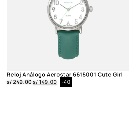
Reloj Análogo Aerostar 6615001 Cute Girl
s/
249.00
s/
149.00
-40