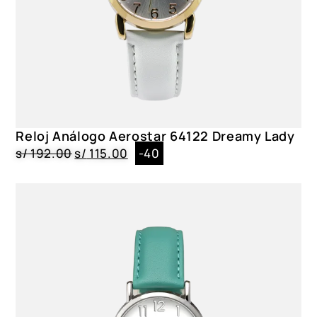
Reloj Análogo Aerostar 64122 Dreamy Lady
s/
192.00
s/
115.00
-40