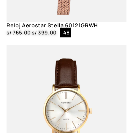
Dial
Cristal Mineral|Negro
Reloj Aerostar Stella 60121GRWH
Género
s/
765.00
s/
399.00
-48
Caballero