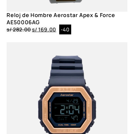
Reloj de Hombre Aerostar Apex & Force
AE50006AG
s/
282.00
s/
169.00
-40