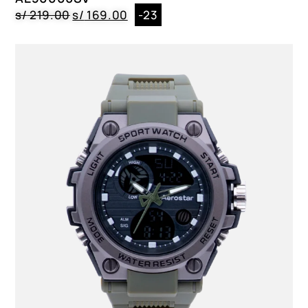
s/
219.00
s/
169.00
-23