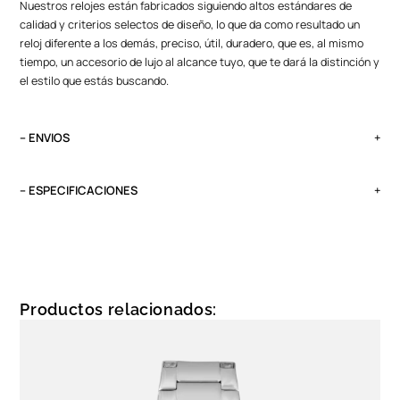
Nuestros relojes están fabricados siguiendo altos estándares de
calidad y criterios selectos de diseño, lo que da como resultado un
reloj diferente a los demás, preciso, útil, duradero, que es, al mismo
tiempo, un accesorio de lujo al alcance tuyo, que te dará la distinción y
el estilo que estás buscando.
– ENVIOS
El tiempo de entrega varía según destino. Lima Metropolitana y Callao:
2 a 4 días, provincias según destino.
– ESPECIFICACIONES
Pedidos del viernes antes de las 13:00 se entregan el lunes si no es
Peso
feriado.
0.1 kg
Tipo
Cronógrafo
Productos relacionados:
Garantía
1 año, maquinaria y batería
Funciones