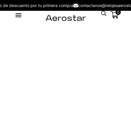
5% de descuento por tu primera compra
contactanos@relojesaer
0
Lentes de Sol Aerostar AE4602
S/
116.00
+
ADD