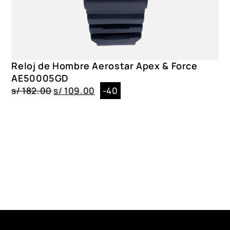
Reloj de Hombre Aerostar Apex & Force
AE50005GD
s/
182.00
s/
109.00
-40