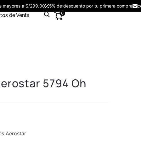
mpras mayores a S/299.00
5% de descuento por tu primera compra
0
tos de Venta
Aerostar 5794 Oh
es Aerostar