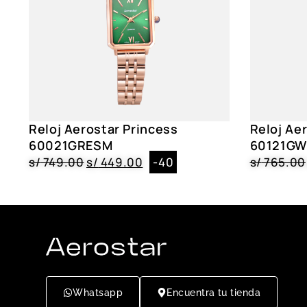
Reloj Aerostar Princess
Reloj Aer
60021GRESM
60121G
s/
749.00
s/
449.00
-40
s/
765.00
Whatsapp
Encuentra tu tienda