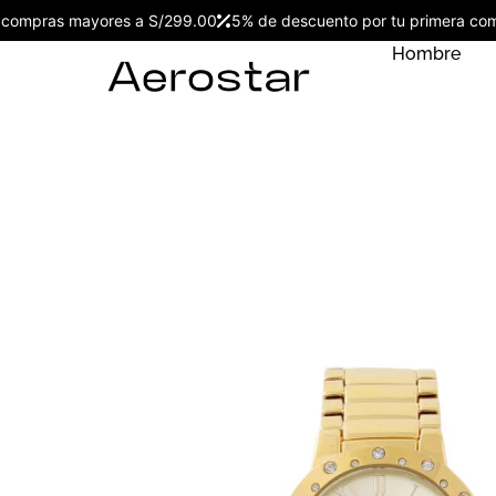
 por compras mayores a S/299.00
5% de descuento por tu primera
Hombre