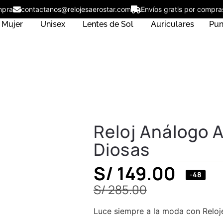
 compra
contactanos@relojesaerostar.com
Envíos gratis por co
Mujer
Unisex
Lentes de Sol
Auriculares
Pun
Reloj Análogo 
Diosas
S/
149.00
-48
S/
285.00
Luce siempre a la moda con Reloj