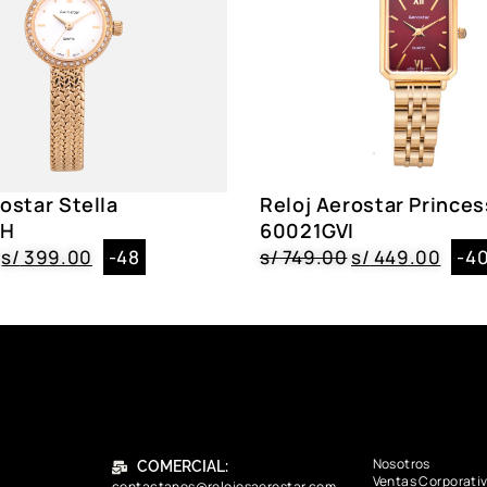
ostar Stella
Reloj Aerostar Princes
WH
60021GVI
s/
399.00
-48
s/
749.00
s/
449.00
-4
Nosotros
COMERCIAL:
Ventas Corporati
contactanos@relojesaerostar.com