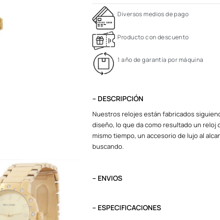
Diversos medios de pago
Producto con descuento
1 año de garantía por máquina
– DESCRIPCIÓN
Nuestros relojes están fabricados siguiend
diseño, lo que da como resultado un reloj d
mismo tiempo, un accesorio de lujo al alcan
buscando.
– ENVIOS
El tiempo de entrega varía según destino. L
destino.
– ESPECIFICACIONES