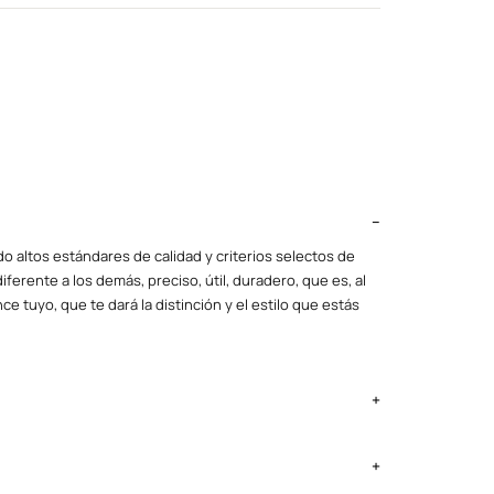
o altos estándares de calidad y criterios selectos de
iferente a los demás, preciso, útil, duradero, que es, al
ce tuyo, que te dará la distinción y el estilo que estás
ima Metropolitana y Callao: 2 a 4 días, provincias según