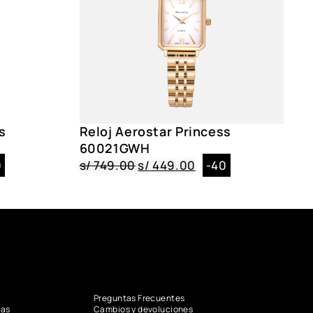
s
Reloj Aerostar Princess
60021GWH
0
s/
749.00
s/
449.00
-40
Preguntas Frecuentes
vas
Cambios y devoluciones