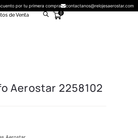
escuento por tu primera compra
contactanos@relojesaerostar.co
0
tos de Venta
fo Aerostar 2258102
es Aerostar