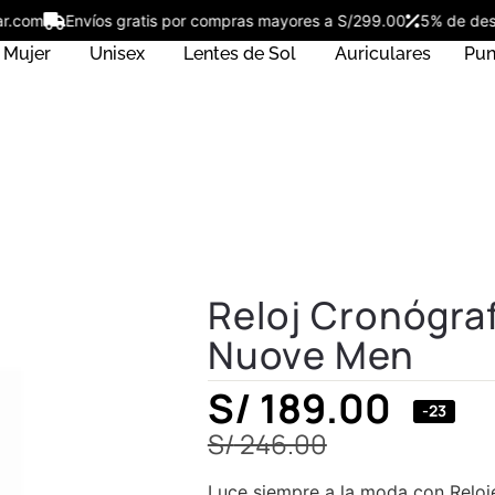
star.com
Envíos gratis por compras mayores a S/299.00
5% de d
Mujer
Unisex
Lentes de Sol
Auriculares
Pun
Reloj Cronógra
Nuove Men
S/
189.00
-23
S/
246.00
Luce siempre a la moda con Reloj