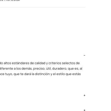
o altos estándares de calidad y criterios selectos de
iferente a los demás, preciso, útil, duradero, que es, al
ce tuyo, que te dará la distinción y el estilo que estás
ima Metropolitana y Callao: 2 a 4 días, provincias según