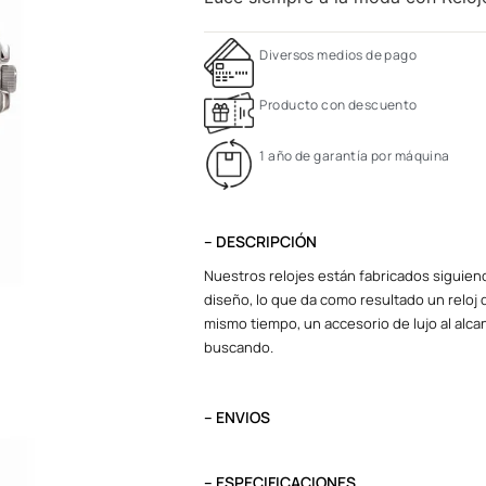
Diversos medios de pago
Producto con descuento
1 año de garantía por máquina
– DESCRIPCIÓN
Nuestros relojes están fabricados siguiend
diseño, lo que da como resultado un reloj d
mismo tiempo, un accesorio de lujo al alcan
buscando.
– ENVIOS
El tiempo de entrega varía según destino. L
destino.
– ESPECIFICACIONES