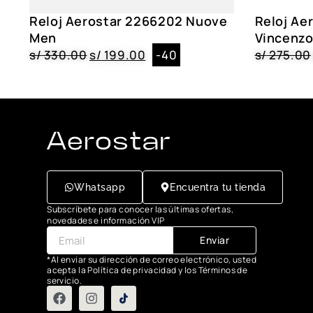
Reloj Aerostar 2266202 Nuove
Reloj Ae
Men
Vincenz
s/
330.00
s/
199.00
-40
s/
275.00
Whatsapp
Encuentra tu tienda
Subscríbete para conocer las últimas ofertas,
novedades e información VIP
Enviar
*Al enviar su dirección de correo electrónico, usted
acepta la Política de privacidad y los Términos de
servicio.