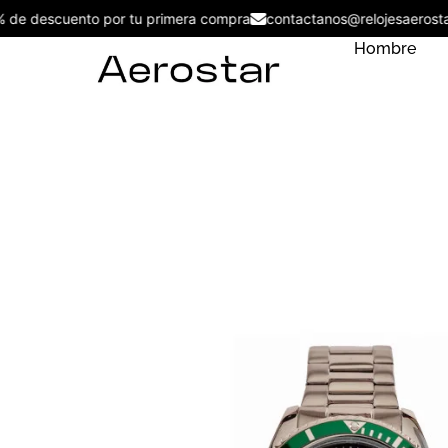
5% de descuento por tu primera compra
contactanos@relojesaero
Hombre