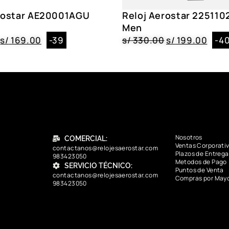
rostar AE20001AGU
Reloj Aerostar 225110
o
Men
s/
169.00
-39
s/
330.00
s/
199.00
-4
Nosotros
COMERCIAL:
Ventas Corporati
contactanos@relojesaerostar.com
Plazos de Entrega
983423050
Metodos de Pago
SERVICIO TÉCNICO:
Puntos de Venta
contactanos@relojesaerostar.com
Compras por May
983423050