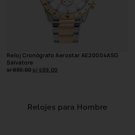
Reloj Cronógrafo Aerostar AE20004ASG
Salvatore
s/
830.00
s/
499.00
Relojes para Hombre