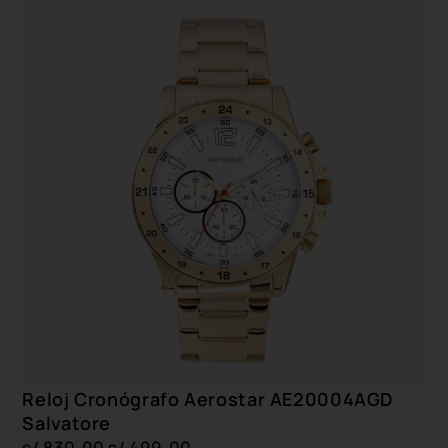
Reloj Cronógrafo Aerostar AE20004AGD
Salvatore
s/
830.00
s/
499.00