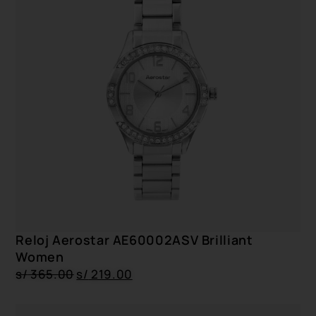
Reloj Aerostar AE60002ASV Brilliant
Women
s/
365.00
s/
219.00