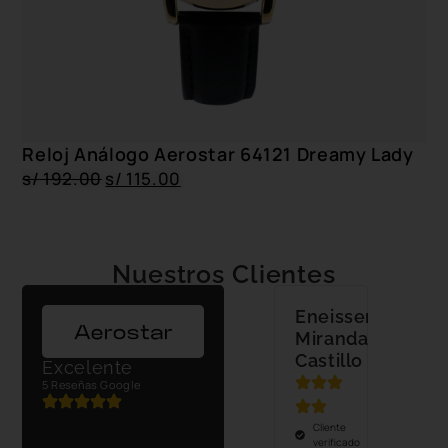
Reloj Análogo Aerostar 64121 Dreamy Lady
s/
192.00
s/
115.00
Nuestros Clientes
iego
Jessica
Eneisser
Flavio
Roci
ldefonzo
galarza
Miranda
Quintana
Goic
Castillo
Pare
Excelente
5 Reseñas Google
Cliente
Cliente
Cliente
verificado
verificado
verificado
Cliente
Client
23-
verificado
verifi
Mi