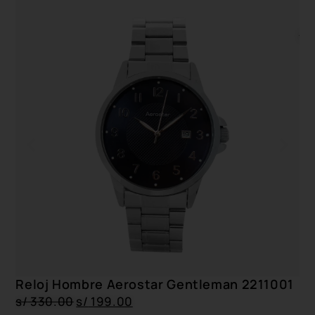
Re
s/
Reloj Hombre Aerostar Gentleman 2211001
s/
330.00
s/
199.00