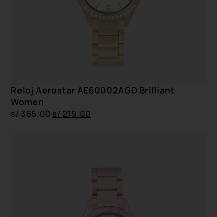
Reloj Aerostar AE60002AGD Brilliant
Women
s/
365.00
s/
219.00