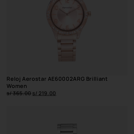
Reloj Aerostar AE60002ARG Brilliant
Women
s/
365.00
s/
219.00