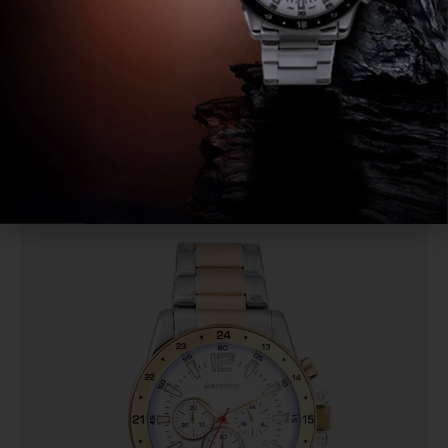
Reloj Cronógrafo Aerostar AE20004ABL
Salvatore
s/
830.00
s/
499.00