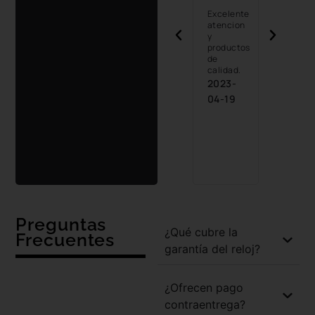
2020-
-06
2024-
compra
Excelente
09-16
valió la
04-11
atencion
pena ,
y
me
productos
encanto
de
y pienso
calidad.
comprar
2023-
mas…
04-19
recomiendo
100% los
productos
Aerostar
2023-
12-01
Preguntas
¿Qué cubre la
Frecuentes
garantía del reloj?
¿Ofrecen pago
contraentrega?