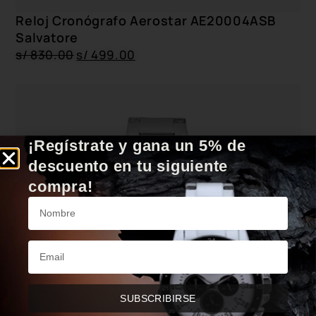
Reloj Cronógrafo Aerostar AE20004ASB
Salvatore
s/
830.00
s/
499.00
¡Regístrate y gana un 5% de
descuento en tu siguiente
compra!
SUBSCRIBIRSE