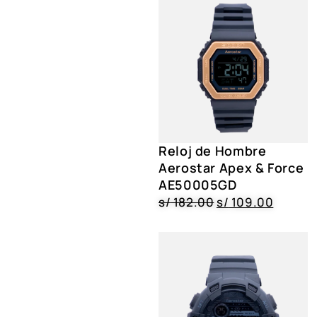
Reloj de Hombre
Aerostar Apex & Force
AE50005GD
s/
182.00
s/
109.00