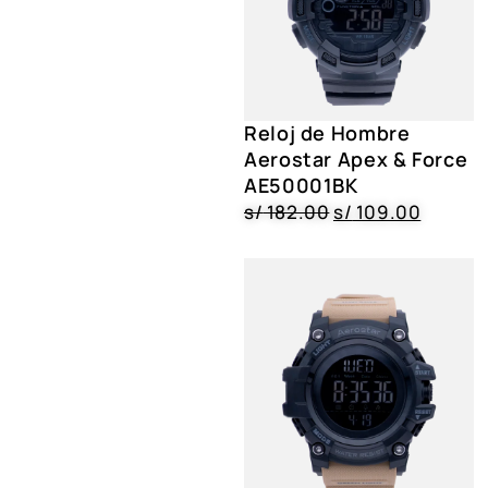
Reloj de Hombre
Aerostar Apex & Force
AE50001BK
s/
182.00
s/
109.00