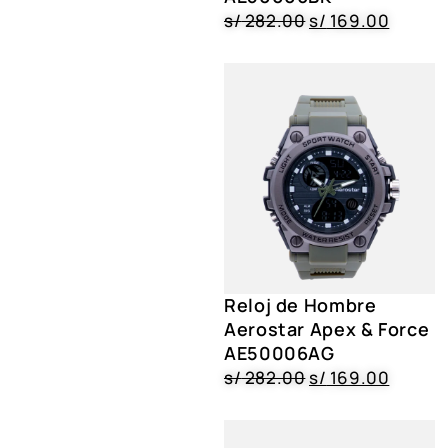
s/
282.00
s/
169.00
Reloj de Hombre
Aerostar Apex & Force
AE50006AG
s/
282.00
s/
169.00