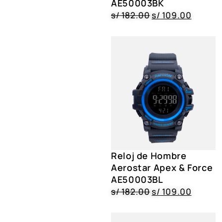
AE50003BK
s/
182.00
s/
109.00
Reloj de Hombre
Aerostar Apex & Force
AE50003BL
s/
182.00
s/
109.00