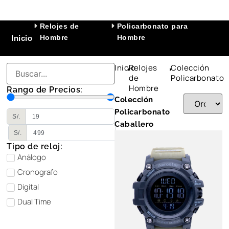
Relojes de
Policarbonato para
Hombre
Hombre
Inicio
Inicio
Relojes
Colección
de
Policarbonato
Hombre
Rango de Precios:
Colección
Policarbonato
S/.
Caballero
S/.
Tipo de reloj:
Análogo
Cronografo
Digital
Dual Time