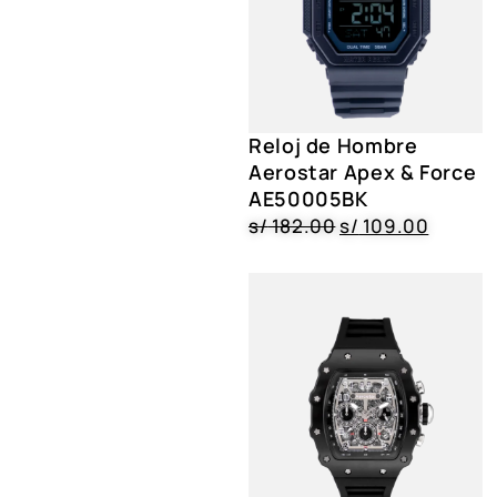
Reloj de Hombre
Aerostar Apex & Force
AE50005BK
s/
182.00
s/
109.00