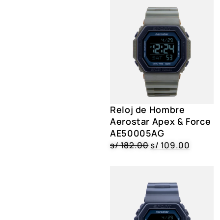
Reloj de Hombre
Aerostar Apex & Force
AE50005AG
s/
182.00
s/
109.00