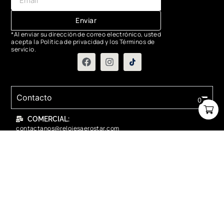
Enviar
*Al enviar su dirección de correo electrónico, usted
acepta la Política de privacidad y los Términos de
servicio.
Contacto
0
COMERCIAL:
contactanos@relojesaerostar.com
983423050
SERVICIO TÉCNICO:
contactanos@relojesaerostar.com
983423050
Acerca de Aerostar
Políticas y FAQ