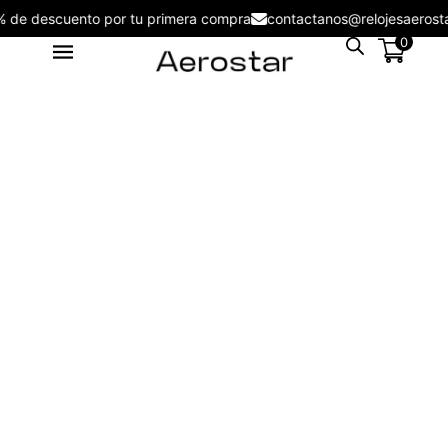
5% de descuento por tu primera compra
contactanos@relojesaer
0
Reloj Aerostar 2218302 Nuove
Men - 2216102
S/
199.00
+
ADD