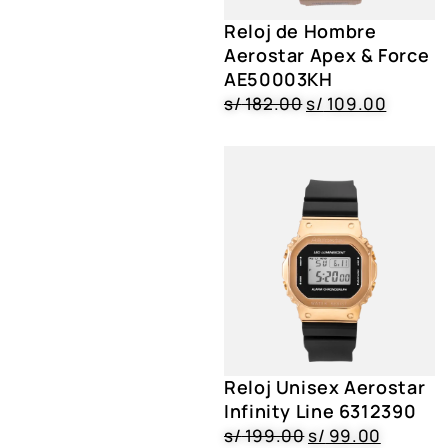
Reloj de Hombre
Aerostar Apex & Force
AE50003KH
s/
182.00
s/
109.00
Reloj Unisex Aerostar
Infinity Line 6312390
s/
199.00
s/
99.00