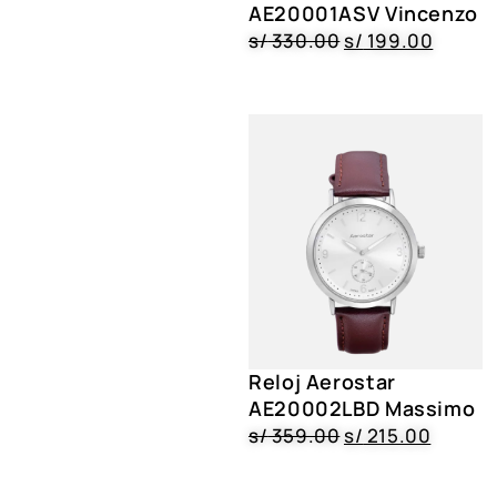
AE20001ASV Vincenzo
s/
330.00
s/
199.00
Reloj Aerostar
AE20002LBD Massimo
s/
359.00
s/
215.00