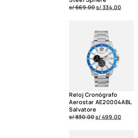
s/
669.00
s/
334.00
Reloj Cronógrafo
Aerostar AE20004ABL
Salvatore
s/
830.00
s/
499.00