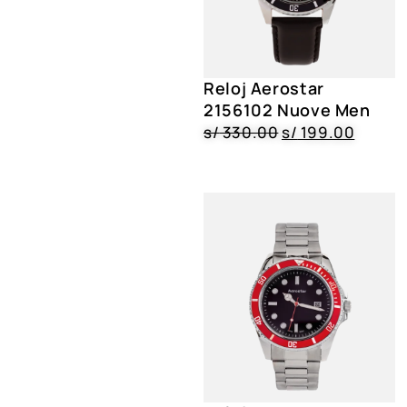
Reloj Aerostar
2156102 Nuove Men
s/
330.00
s/
199.00