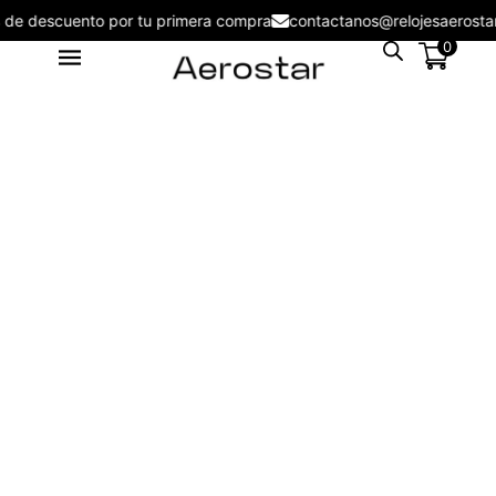
.00
5% de descuento por tu primera compra
contactanos@relojes
0
Reloj de Mujer Aerostar Sweet
Girl 6129003 - 6123005
S/
129.00
+
ADD