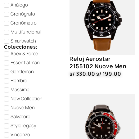
Análogo
Cronógrafo
Cronómetro
Multifuncional
Smartwatch
Colecciones:
⁠Apex & Force
Reloj Aerostar
⁠Essential man
2155102 Nuove Men
Gentleman
s/
330.00
s/
199.00
Hombre
Massimo
New Collection
Nuove Men
⁠Salvatore
Style legacy
Vincenzo