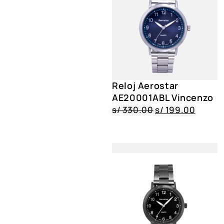
Reloj Aerostar
AE20001ABL Vincenzo
s/
330.00
s/
199.00