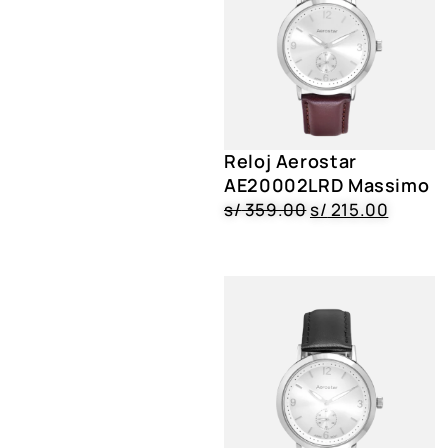
Reloj Aerostar
AE20002LRD Massimo
s/
359.00
s/
215.00