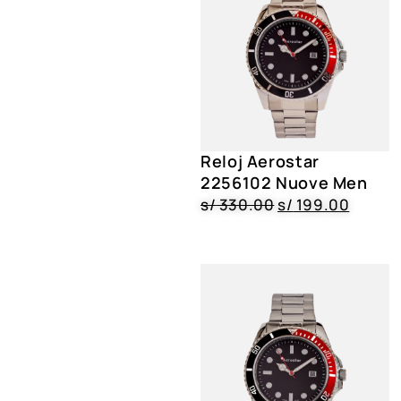
Reloj Aerostar
2256102 Nuove Men
s/
330.00
s/
199.00