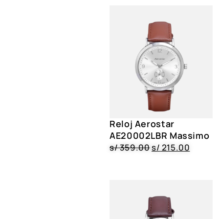
Reloj Aerostar
AE20002LBR Massimo
s/
359.00
s/
215.00