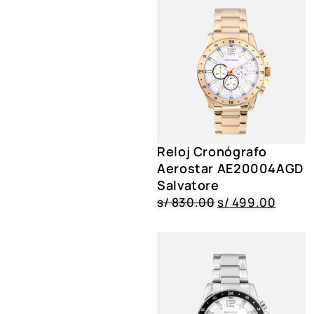
Reloj Cronógrafo
Aerostar AE20004AGD
Salvatore
s/
830.00
s/
499.00