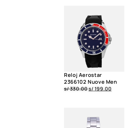
Reloj Aerostar
2366102 Nuove Men
s/
330.00
s/
199.00