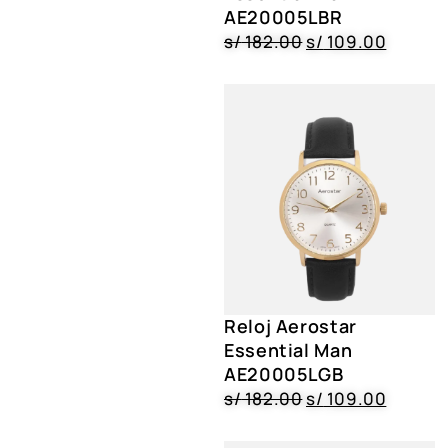
AE20005LBR
s/
182.00
s/
109.00
Reloj Aerostar
Essential Man
AE20005LGB
s/
182.00
s/
109.00