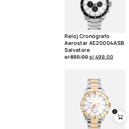
Reloj Cronógrafo
Aerostar AE20004ASB
Salvatore
s/
830.00
s/
499.00
0