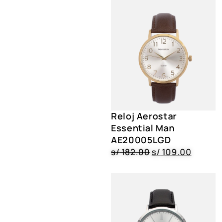
Reloj Aerostar
Essential Man
AE20005LGD
s/
182.00
s/
109.00