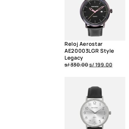
Reloj Aerostar
AE20003LGR Style
Legacy
s/
330.00
s/
199.00