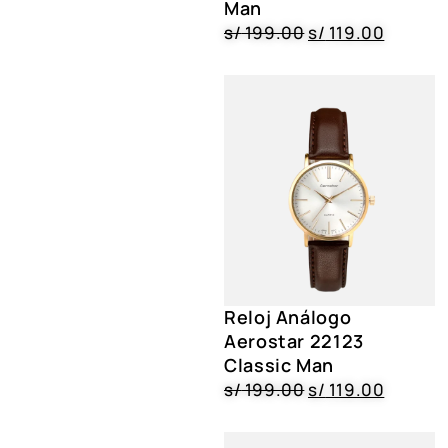
Man
s/
199.00
s/
119.00
Reloj Análogo
Aerostar 22123
Classic Man
s/
199.00
s/
119.00