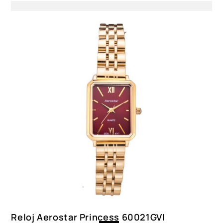
Color
2126002, 2135002, 2159002
Reloj Aerostar Princess 60021GVI