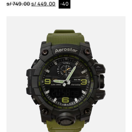
s/
749.00
s/
449.00
-40