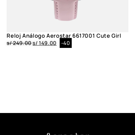
Reloj Análogo Aerostar 6617001 Cute Girl
s/
249.00
s/
149.00
-40