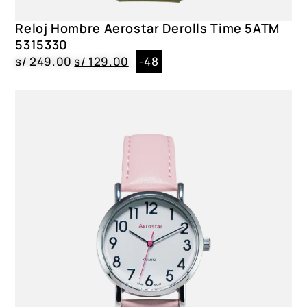
Reloj Hombre Aerostar Derolls Time 5ATM
5315330
s/
249.00
s/
129.00
-48