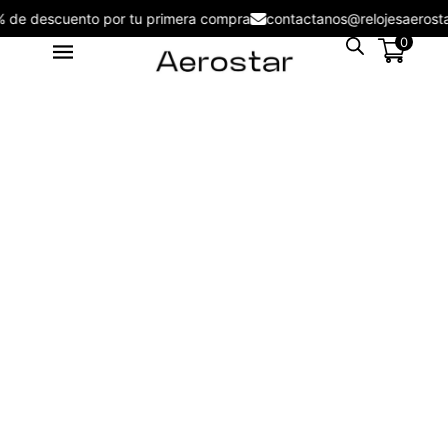
5% de descuento por tu primera compra
contactanos@relojesaer
0
Reloj de Hombre Aerostar Apex
& Force AE50003AG -
AE50003KH
S/
109.00
+
ADD