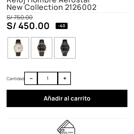
New Collection 2126002
S/
750.00
S/
450.00
-40
–
+
Añadir al carrito