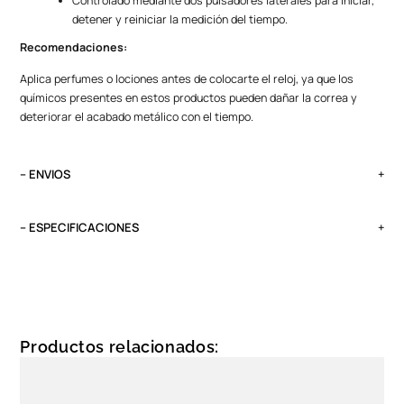
Controlado mediante dos pulsadores laterales para iniciar,
detener y reiniciar la medición del tiempo.
Recomendaciones:
Aplica perfumes o lociones antes de colocarte el reloj, ya que los
químicos presentes en estos productos pueden dañar la correa y
deteriorar el acabado metálico con el tiempo.
– ENVIOS
El tiempo de entrega varía según destino. Lima Metropolitana y Callao:
2 a 4 días, provincias según destino.
– ESPECIFICACIONES
Pedidos del viernes antes de las 13:00 se entregan el lunes si no es
Peso
feriado.
0.1 kg
Tipo
Análogo
Productos relacionados:
Garantía
1 año, maquinaria y batería