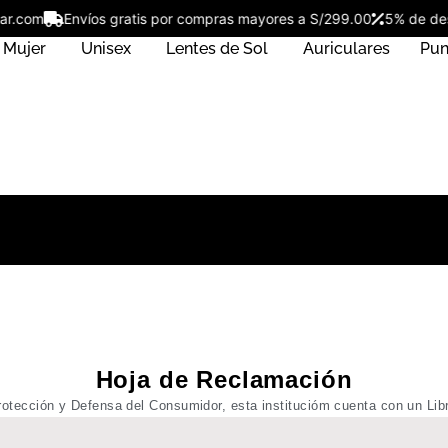
ostar.com
Envíos gratis por compras mayores a S/299.00
5% de 
Mujer
Unisex
Lentes de Sol
Auriculares
Pun
Hoja de Reclamación
rotección y Defensa del Consumidor, esta institucióm cuenta con un Lib