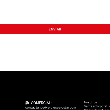
ENVIAR
Nosotros
COMERCIAL:
Ventas Corporati
contactanos@relojesaerostar.com