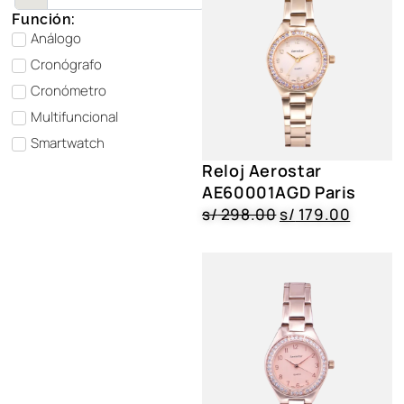
Función:
Análogo
Cronógrafo
Cronómetro
Multifuncional
Smartwatch
Reloj Aerostar
AE60001AGD Paris
s/
298.00
s/
179.00