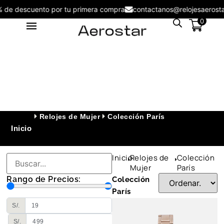
% de descuento por tu primera compra
contactanos@relojesaeros
0
Relojes de Mujer
Colección París
Inicio
Inicio
Relojes de
Colección
Reloj Hombre Aerostar
Mujer
París
Gentleman 2215001 - 2212001
Rango de Precios:
Colección
S/
199.00
+
ADD
París
S/.
S/.