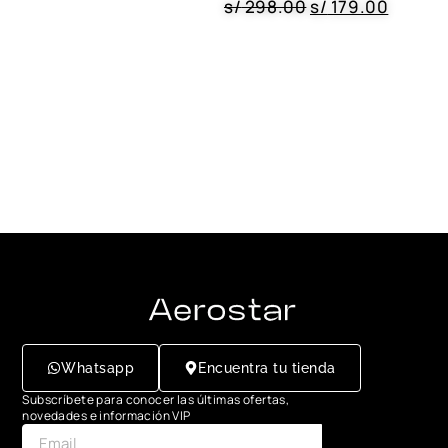
s/
298.00
s/
179.00
Whatsapp
Encuentra tu tienda
Subscríbete para conocer las últimas ofertas,
novedades e información VIP