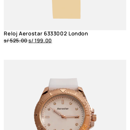
Reloj Aerostar 6333002 London
s/
525.00
s/
199.00