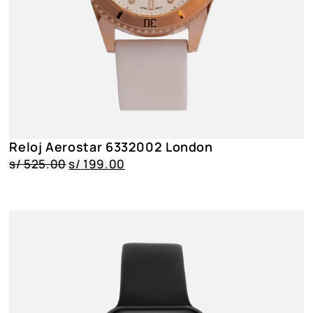
Reloj Aerostar 6332002 London
s/
525.00
s/
199.00