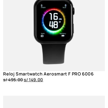
Reloj Smartwatch Aerosmart F PRO 6006
s/
495.00
s/
149.00