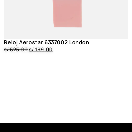
Reloj Aerostar 6337002 London
s/
525.00
s/
199.00