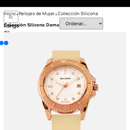
Inicio
Relojes de Mujer
Colección Silicona
Colección Silicona Dama
Rango
de
Precios:
S/.
S/.
Tipo
de
reloj:
Análogo
Cronografo
Digital
Dual Time