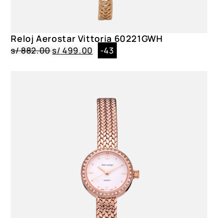
Dial
Cristal Mineral|Blanco
Reloj Aerostar Vittoria 60221GWH
Género
s/
882.00
s/
499.00
-43
Dama
Color
6337002, 6332002, 6333002