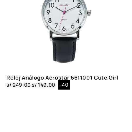
Reloj Análogo Aerostar 6611001 Cute Girl
s/
249.00
s/
149.00
-40