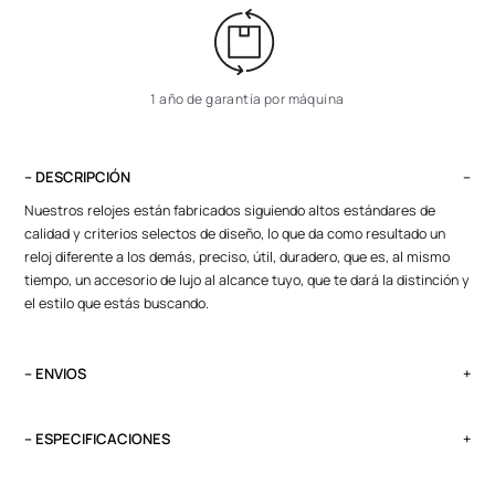
1 año de garantía por máquina
– DESCRIPCIÓN
Nuestros relojes están fabricados siguiendo altos estándares de
calidad y criterios selectos de diseño, lo que da como resultado un
reloj diferente a los demás, preciso, útil, duradero, que es, al mismo
tiempo, un accesorio de lujo al alcance tuyo, que te dará la distinción y
el estilo que estás buscando.
– ENVIOS
El tiempo de entrega varía según destino. Lima Metropolitana y Callao:
2 a 4 días, provincias según destino.
– ESPECIFICACIONES
Pedidos del viernes antes de las 13:00 se entregan el lunes si no es
Peso
feriado.