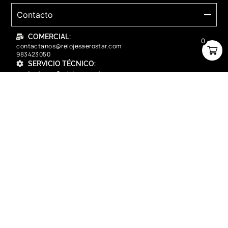
Contacto
COMERCIAL:
0
contactanos@relojesaerostar.com
983423050
SERVICIO TÉCNICO:
contactanos@relojesaerostar.com
983423050
Acerca de Aerostar
Políticas y FAQ
Grupo Flasa SAC Santiago de Surco Lima, Perú
Copyright © 2025 Aerostar. Todos los derechos reservados.
contactanos@relojesaerostar.com