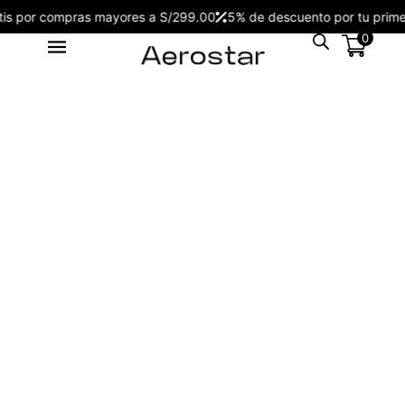
gratis por compras mayores a S/299.00
5% de descuento por tu p
0
Reloj Hombre Aerostar
Gentleman 2211001 - 2212001
S/
199.00
+
ADD