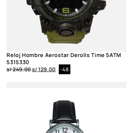
Reloj Hombre Aerostar Derolls Time 5ATM
5315330
s/
249.00
s/
129.00
-48