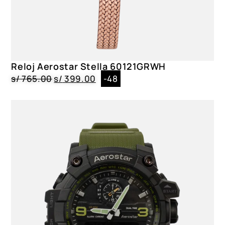
Reloj Aerostar Stella 60121GRWH
s/
765.00
s/
399.00
-48