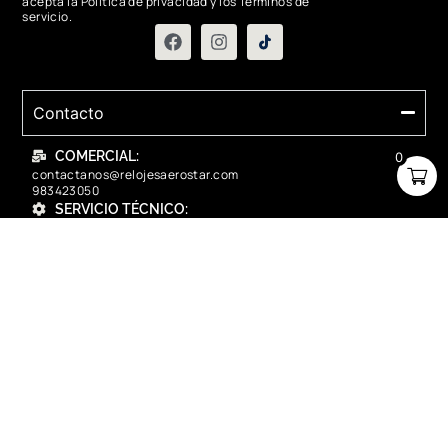
acepta la Política de privacidad y los Términos de
servicio.
Contacto
COMERCIAL:
0
contactanos@relojesaerostar.com
983423050
SERVICIO TÉCNICO:
contactanos@relojesaerostar.com
983423050
Acerca de Aerostar
Políticas y FAQ