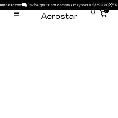
jesaerostar.com
Envíos gratis por compras mayores a S/299.00
0
Reloj Aerostar 60021GG Mujer Dorado
Ánálogo - 6228001
S/
159.00
+
ADD