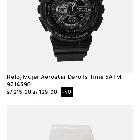
Reloj Mujer Aerostar Derolls Time 5ATM
9314390
s/
215.00
s/
129.00
-40