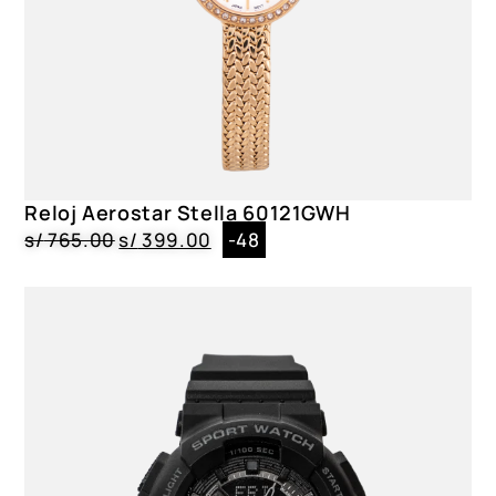
Reloj Aerostar Stella 60121GWH
s/
765.00
s/
399.00
-48