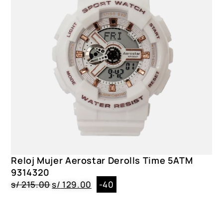
Reloj Mujer Aerostar Derolls Time 5ATM
9314320
s/
215.00
s/
129.00
-40