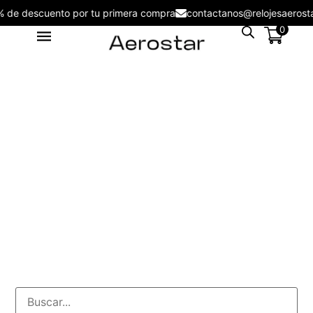
5% de descuento por tu primera compra
contactanos@relojesaero
0
Reloj Aerostar AE20002LBR
Massimo - AE20002LSB
S/
215.00
+
ADD