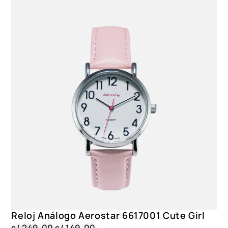
Reloj Análogo Aerostar 6617001 Cute Girl
s/
249.00
s/
149.00