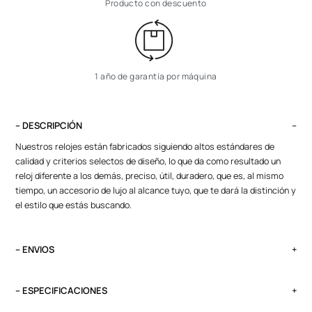
Producto con descuento
1 año de garantía por máquina
– DESCRIPCIÓN
Nuestros relojes están fabricados siguiendo altos estándares de
calidad y criterios selectos de diseño, lo que da como resultado un
reloj diferente a los demás, preciso, útil, duradero, que es, al mismo
tiempo, un accesorio de lujo al alcance tuyo, que te dará la distinción y
el estilo que estás buscando.
– ENVIOS
El tiempo de entrega varía según destino. Lima Metropolitana y Callao:
2 a 4 días, provincias según destino.
– ESPECIFICACIONES
Pedidos del viernes antes de las 13:00 se entregan el lunes si no es