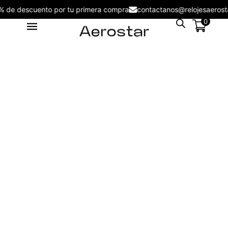
5% de descuento por tu primera compra
contactanos@relojesaer
0
Reloj Aerostar 2218302 Nuove
Men - 2316102
S/
199.00
+
ADD