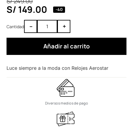
S/
249.00
S/
149.00
-40
–
+
Añadir al carrito
Luce siempre a la moda con Relojes Aerostar
Diversos medios de pago