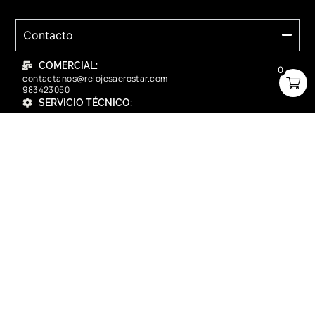
Contacto
COMERCIAL:
0
contactanos@relojesaerostar.com
983423050
SERVICIO TÉCNICO:
contactanos@relojesaerostar.com
983423050
Acerca de Aerostar
Políticas y FAQ
Grupo Flasa SAC Santiago de Surco Lima, Perú
Copyright © 2025 Aerostar. Todos los derechos reservados.
contactanos@relojesaerostar.com