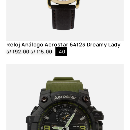
Reloj Análogo Aerostar 64123 Dreamy Lady
s/
192.00
s/
115.00
-40