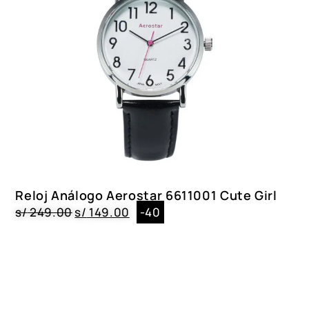
Reloj Análogo Aerostar 6611001 Cute Girl
s/
249.00
s/
149.00
-40