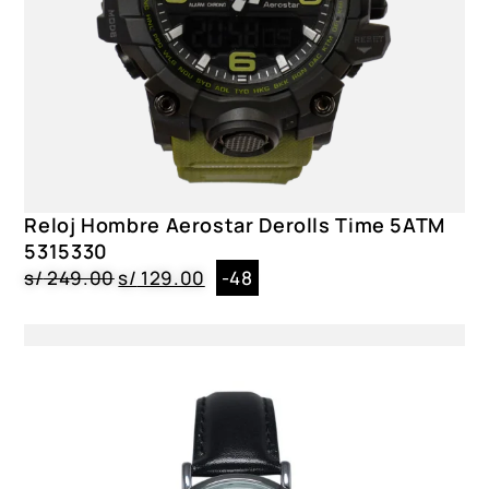
Reloj Hombre Aerostar Derolls Time 5ATM
5315330
s/
249.00
s/
129.00
-48