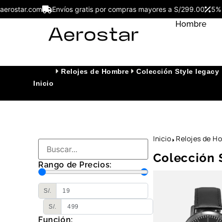
esaerostar.com
Envíos gratis por compras mayores a S/299.00
5
Hombre
Relojes de Hombre
Colección Style legacy
Inicio
Inicio
Relojes de H
Colección 
Rango de Precios:
S/.
S/.
Función: