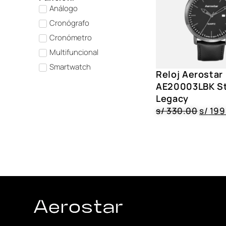
Análogo
Cronógrafo
Cronómetro
Multifuncional
Smartwatch
Reloj Aerostar
AE20003LBK St
Legacy
s/
330.00
s/
199