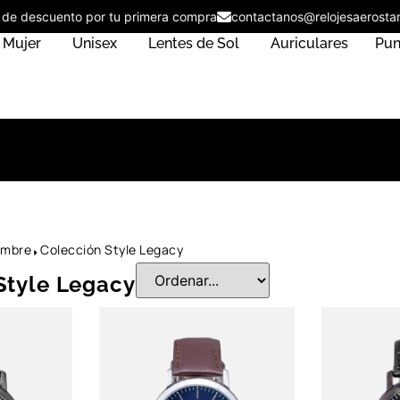
% de descuento por tu primera compra
contactanos@relojesaeros
Mujer
Unisex
Lentes de Sol
Auriculares
Pun
ombre
Colección Style Legacy
Style Legacy