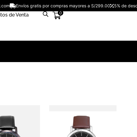
tar.com
Envíos gratis por compras mayores a S/299.00
5% de de
0
tos de Venta