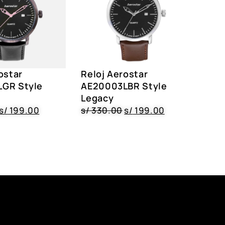
ostar
Reloj Aerostar
GR Style
AE20003LBR Style
Legacy
s/
199.00
s/
330.00
s/
199.00