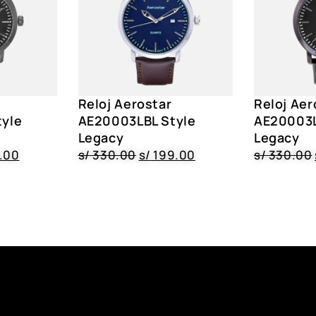
Reloj Aerostar
Reloj Aer
yle
AE20003LBL Style
AE20003L
Legacy
Legacy
.00
s/
330.00
s/
199.00
s/
330.00