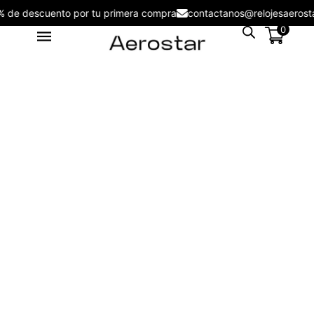
5% de descuento por tu primera compra
contactanos@relojesae
0
Reloj de Hombre Aerostar Apex
& Force AE50004AG -
AE50004BL
S/
109.00
+
ADD