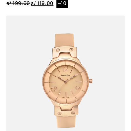
s/
199.00
s/
119.00
-40