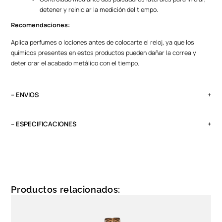
detener y reiniciar la medición del tiempo.
Recomendaciones:
Aplica perfumes o lociones antes de colocarte el reloj, ya que los
químicos presentes en estos productos pueden dañar la correa y
deteriorar el acabado metálico con el tiempo.
– ENVIOS
El tiempo de entrega varía según destino. Lima Metropolitana y Callao:
2 a 4 días, provincias según destino.
– ESPECIFICACIONES
Pedidos del viernes antes de las 13:00 se entregan el lunes si no es
Peso
feriado.
0.1 kg
Tipo
Análogo
Productos relacionados:
Garantía
1 año, maquinaria y batería