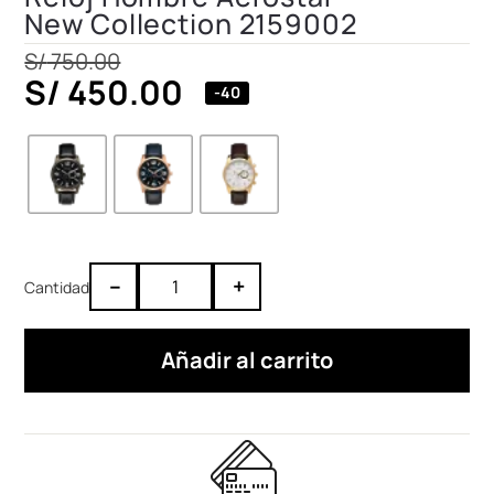
New Collection 2159002
S/
750.00
S/
450.00
-40
–
+
Añadir al carrito