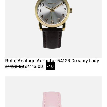
Reloj Análogo Aerostar 64123 Dreamy Lady
s/
192.00
s/
115.00
-40