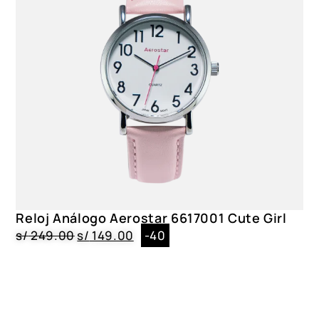
Reloj Análogo Aerostar 6617001 Cute Girl
s/
249.00
s/
149.00
-40