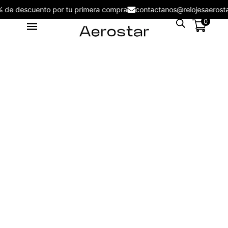
5% de descuento por tu primera compra
contactanos@relojesaer
0
Reloj Aerostar 2218302 Nuove
Men
S/
199.00
+
ADD