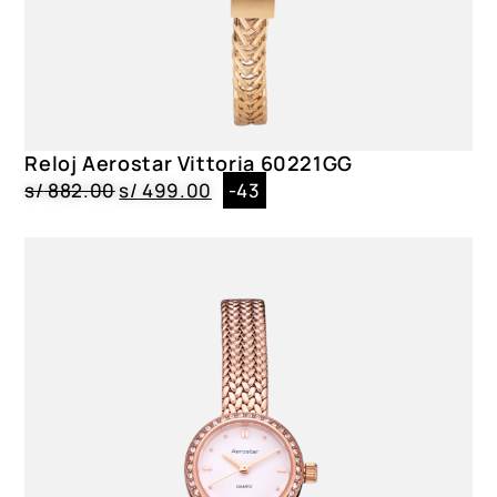
Funciones
Luz, Análogo – Digital, Cronógrafo, calendario, alarmas
Color
6311310, 5315330, 5315320
Reloj Aerostar Vittoria 60221GG
s/
882.00
s/
499.00
-43