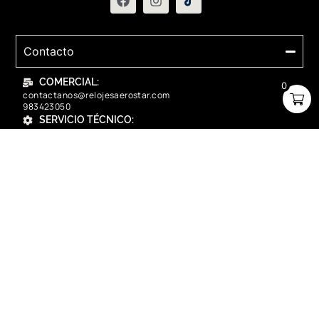
Contacto
COMERCIAL:
0
contactanos@relojesaerostar.com
983423050
SERVICIO TÉCNICO:
contactanos@relojesaerostar.com
983423050
Acerca de Aerostar
Políticas y FAQ
Grupo Flasa SAC Santiago de Surco Lima, Perú
Copyright © 2025 Aerostar. Todos los derechos reservados.