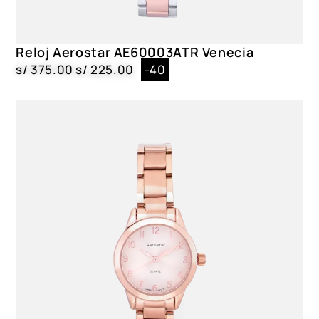
Reloj Aerostar AE60003ATR Venecia
s/
375.00
s/
225.00
-40