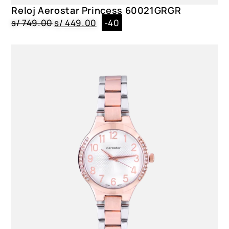
Reloj Aerostar Princess 60021GRGR
s/
749.00
s/
449.00
-40