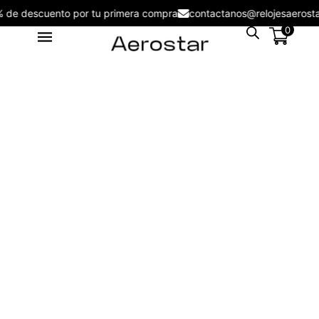
5% de descuento por tu primera compra
contactanos@relojesaero
0
Reloj Aerostar AE60003ATR
Venecia - AE60003ASV
S/
225.00
+
ADD