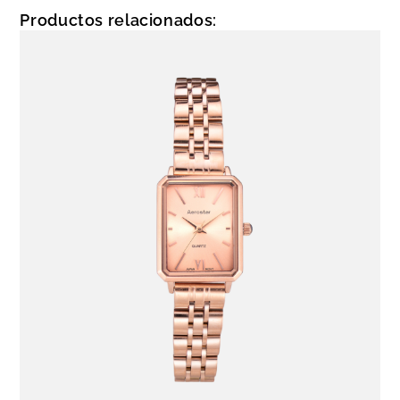
Luz, Análogo – digital, Cronógrafo, Calendario, 4 Alarmas, Snz
Productos relacionados:
(suena por 20 seg, cada 5 minutos, hasta 7 veces), H – Set,
Hora, Hora mundial (31 ciudades), Conteo regresivo
Acuático
Si
Resistencia
5 ATM
Correa
Policarbonato, Negro
Caja
Policarbonato, Caja Redonda, 3.8 cm
Dial
Cristal Mineral, Negro
Género
Dama