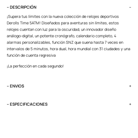
– DESCRIPCIÓN
¡Supera tus límites con la nueva colección de relojes deportivos
Derolls Time 5ATM! Diseñados para aventuras sin límites, estos
relojes cuentan con luz para la oscuridad, un innovador diseño
análogo-digital, un potente cronógrafo, calendario completo, 4
alarmas personalizables, función SNZ que suena hasta 7 veces en
intervalos de 5 minutos, hora dual, hora mundial con 31 ciudades y una
función de cuenta regresiva
¡La perfección en cada segundo!
– ENVIOS
El tiempo de entrega varía según destino. Lima Metropolitana y Callao:
2 a 4 días, provincias según destino.
– ESPECIFICACIONES
Pedidos del viernes antes de las 13:00 se entregan el lunes si no es
Peso
feriado.
0.1 kg
Funciones