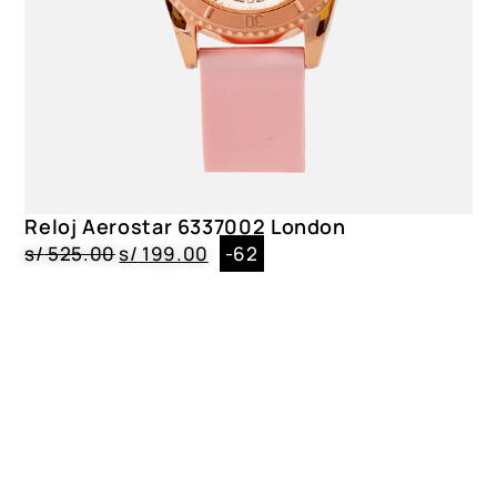
Reloj Aerostar 6337002 London
s/
525.00
s/
199.00
-62