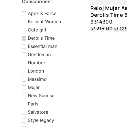
Colecciones:
Reloj Mujer A
⁠Apex & Force
Derolls Time
9314300
Brilliant Women
s/
215.00
s/
12
Cute girl
Derolls Time
⁠Essential man
Gentleman
Hombre
London
Massimo
Mujer
New Sunrise
⁠París
⁠Salvatore
Style legacy