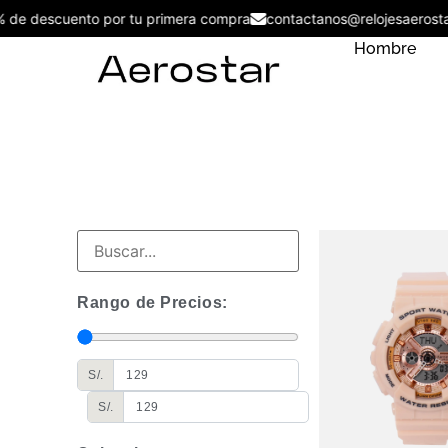
5% de descuento por tu primera compra
contactanos@relojesaero
Hombre
Rango de Precios:
S/.
S/.