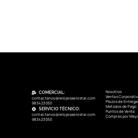
Nosotros
COMERCIAL:
Ventas Corporati
contactanos@relojesaerostar.com
Plazos de Entrega
983423050
Metodos de Pago
SERVICIO TÉCNICO:
Puntos de Venta
contactanos@relojesaerostar.com
Compras por May
983423050