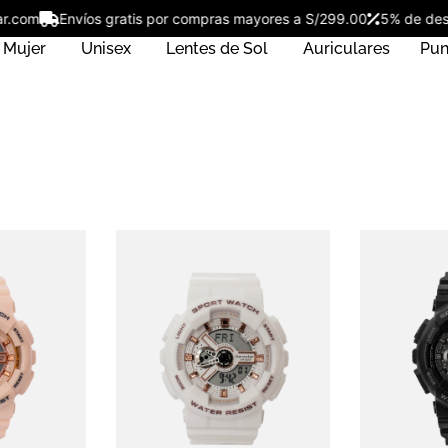
star.com
Envíos gratis por compras mayores a S/299.00
5% de d
Mujer
Unisex
Lentes de Sol
Auriculares
Pun