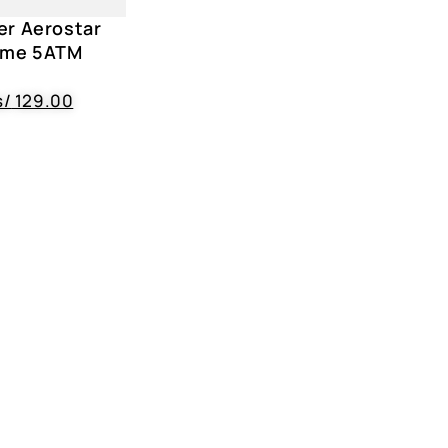
er Aerostar
Time 5ATM
s/
129.00