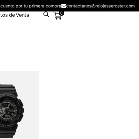
escuento por tu primera compra
contactanos@relojesaerostar.com
0
tos de Venta