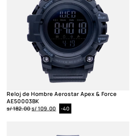
Sí
Resistencia
5 ATM
Correa
Policarbonato, Beige
Dial
Cristal Mineral, Negro
Género
Caballero
Color
Reloj de Hombre Aerostar Apex & Force
AE50003BL, AE50003KH, AE50003BK, AE50003AG
AE50003BK
s/
182.00
s/
109.00
-40