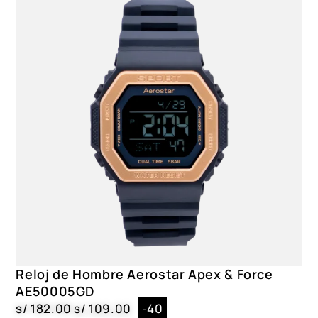
Reloj de Hombre Aerostar Apex & Force
AE50005GD
s/
182.00
s/
109.00
-40