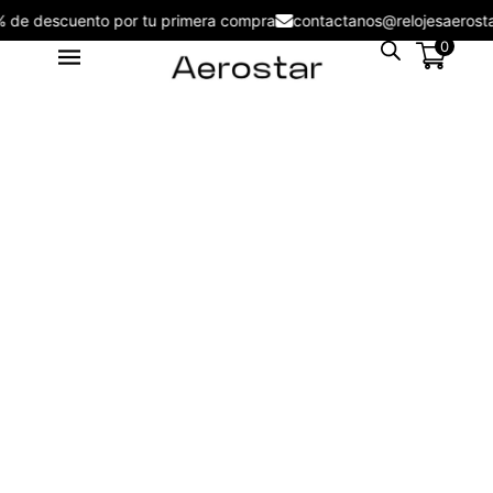
5% de descuento por tu primera compra
contactanos@relojesaer
0
Reloj Aerostar AE20003LBK Style
Legacy - AE20003LGR
S/
199.00
+
ADD