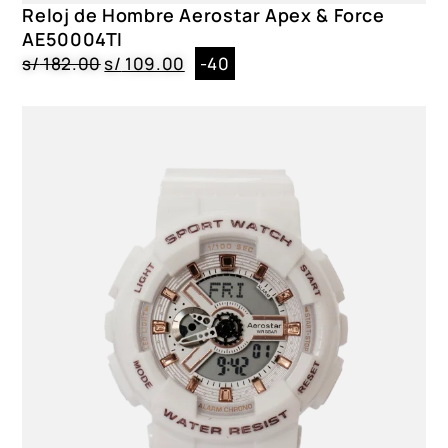
Reloj de Hombre Aerostar Apex & Force
AE50004TI
s/
182.00
s/
109.00
-40