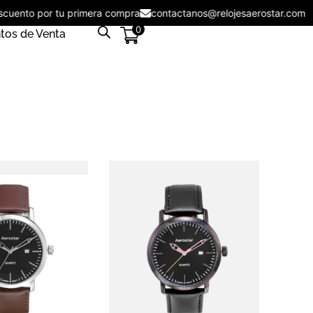
escuento por tu primera compra
contactanos@relojesaerostar.co
0
tos de Venta