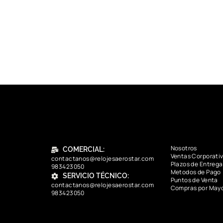
Nosotros
COMERCIAL:
Ventas Corporati
contactanos@relojesaerostar.com
Plazos de Entrega
983423050
Metodos de Pago
SERVICIO TÉCNICO:
Puntos de Venta
contactanos@relojesaerostar.com
Compras por May
983423050