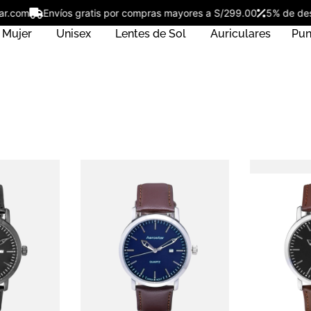
star.com
Envíos gratis por compras mayores a S/299.00
5% de d
Mujer
Unisex
Lentes de Sol
Auriculares
Pun