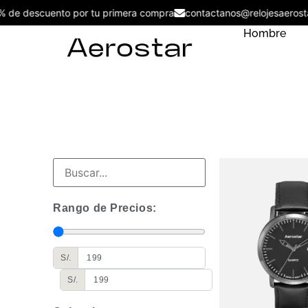
5% de descuento por tu primera compra
contactanos@relojesaero
Hombre
Rango de Precios:
S/.
S/.