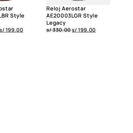
ostar
Reloj Aerostar
BR Style
AE20003LGR Style
Legacy
s/
199.00
s/
330.00
s/
199.00