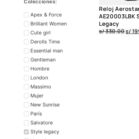
Colecciones:
Reloj Aerosta
⁠Apex & Force
AE20003LBK S
Legacy
Brilliant Women
s/
330.00
s/
19
Cute girl
Derolls Time
⁠Essential man
Gentleman
Hombre
London
Massimo
Mujer
New Sunrise
⁠París
⁠Salvatore
Style legacy