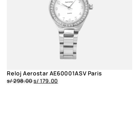
Reloj Aerostar AE60001ASV Paris
s/
298.00
s/
179.00