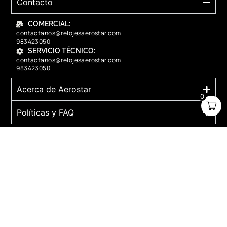
Contacto
COMERCIAL:
contactanos@relojesaerostar.com
983423050
SERVICIO TÉCNICO:
contactanos@relojesaerostar.com
983423050
Acerca de Aerostar
0
Políticas y FAQ
Grupo Flasa SAC Santiago de Surco Lima, Perú
Copyright © 2025 Aerostar. Todos los derechos reservados.
contactanos@relojesaerostar.com