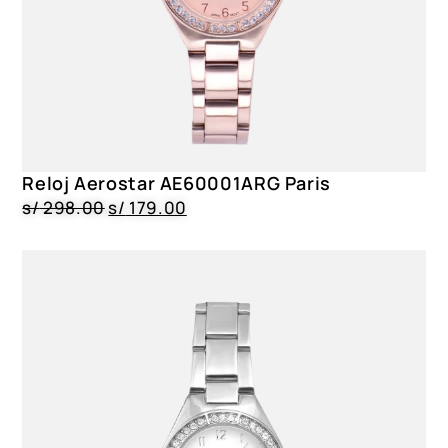
Reloj Aerostar AE60001ARG Paris
s/
298.00
s/
179.00