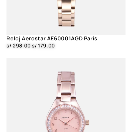
Reloj Aerostar AE60001AGD Paris
s/
298.00
s/
179.00