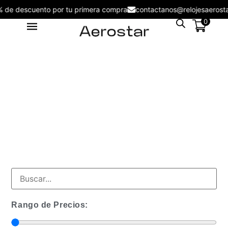
5% de descuento por tu primera compra
contactanos@relojesaero
0
Reloj de Mujer Aerostar Sweet
Girl 6129003 - 6126005
S/
129.00
+
ADD
Rango de Precios: