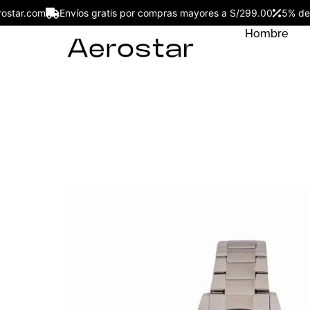
saerostar.com
Envíos gratis por compras mayores a S/299.00
5%
Hombre