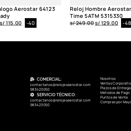
álogo Aerostar 64123
Reloj Hombre Aerostar
Lady
Time 5ATM 5315330
s/
115.00
-40
s/
249.00
s/
129.00
-4
Nosotros
COMERCIAL:
Ventas Corporati
contactanos@relojesaerostar.com
Plazos de Entrega
983423050
Metodos de Pago
SERVICIO TÉCNICO:
Puntos de Venta
contactanos@relojesaerostar.com
Compras por May
983423050