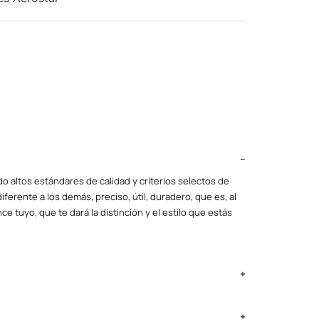
o altos estándares de calidad y criterios selectos de
iferente a los demás, preciso, útil, duradero, que es, al
ce tuyo, que te dará la distinción y el estilo que estás
ima Metropolitana y Callao: 2 a 4 días, provincias según