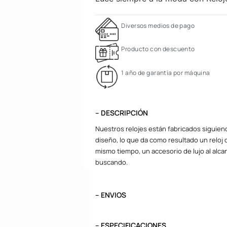
Diversos medios de pago
Producto con descuento
1 año de garantía por máquina
– DESCRIPCIÓN
Nuestros relojes están fabricados siguiend
diseño, lo que da como resultado un reloj d
mismo tiempo, un accesorio de lujo al alcan
buscando.
– ENVIOS
El tiempo de entrega varía según destino. L
destino.
– ESPECIFICACIONES