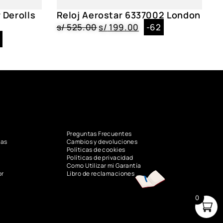
 Derolls
Reloj Aerostar 6337002 London
s/
525.00
s/
199.00
-62
8
Preguntas Frecuentes
vas
Cambios y devoluciones
Políticas de cookies
Políticas de privacidad
Como Utilizar mi Garantía
or
Libro de reclamaciones
0