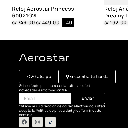
Reloj Aerostar Princess
Reloj An
60021GVI
Dreamy 
s/
749.00
s/
449.00
-40
s/
192.00
Whatsapp
Encuentra tu tienda
Subscríbete para conocer las últimas ofertas,
novedades e información VIP
Enviar
*Al enviar su dirección de correo electrónico, usted
acepta la Política de privacidad y los Términos de
servicio.