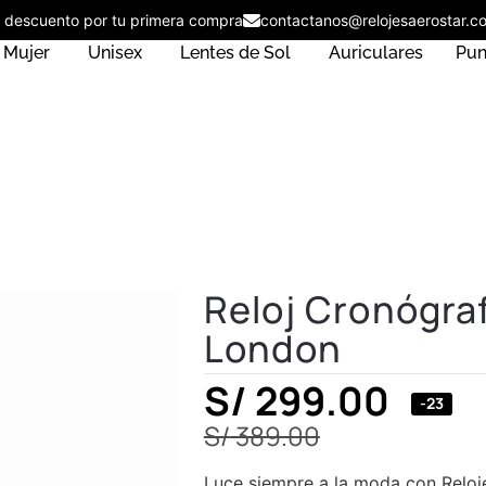
 de descuento por tu primera compra
contactanos@relojesaerost
Mujer
Unisex
Lentes de Sol
Auriculares
Pun
Reloj Cronógra
London
S/
299.00
-23
S/
389.00
Luce siempre a la moda con Reloj