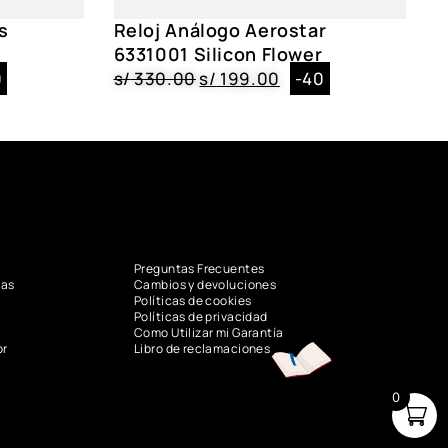
s
Reloj Análogo Aerostar
6331001 Silicon Flower
0
s/
330.00
s/
199.00
-40
Preguntas Frecuentes
vas
Cambios y devoluciones
Políticas de cookies
Políticas de privacidad
Como Utilizar mi Garantía
or
Libro de reclamaciones
0