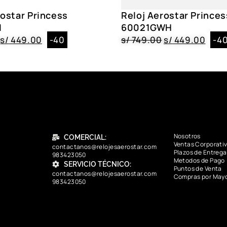
rostar Princess
Reloj Aerostar Princes
I
60021GWH
s/
449.00
-40
s/
749.00
s/
449.00
-4
Nosotros
COMERCIAL:
Ventas Corporati
contactanos@relojesaerostar.com
Plazos de Entrega
983423050
Metodos de Pago
SERVICIO TÉCNICO:
Puntos de Venta
contactanos@relojesaerostar.com
Compras por May
983423050