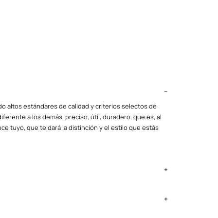
o altos estándares de calidad y criterios selectos de
iferente a los demás, preciso, útil, duradero, que es, al
ce tuyo, que te dará la distinción y el estilo que estás
ima Metropolitana y Callao: 2 a 4 días, provincias según
ntregan el lunes si no es feriado.