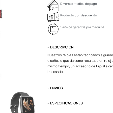
Diversos medios de pago
Producto con descuento
1 año de garantía por máquina
– DESCRIPCIÓN
Nuestros relojes están fabricados siguiend
diseño, lo que da como resultado un reloj d
mismo tiempo, un accesorio de lujo al alcan
buscando.
– ENVIOS
El tiempo de entrega varía según destino. L
destino.
– ESPECIFICACIONES
Pedidos del viernes antes de las 13:00 se e
Peso
0.1 kg