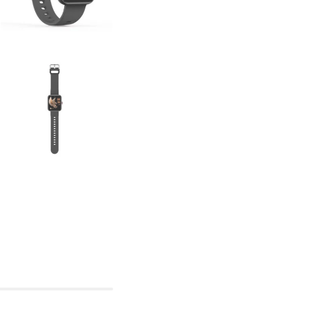
Garantía
6 meses, maqui
Acuático
No
Resistencia
IP67
Correa
Silicona|Negro
Caja
Metal|Rectangu
Pantalla
Táctil
Género
Unisex