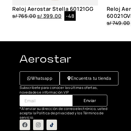
Reloj Aerostar Stella 60121GG
Reloj Ae
60021GV
s/
765.00
s/
399.00
-48
s/
749.00
Whatsapp
Encuentra tu tienda
Subscríbete para conocer las últimas ofertas,
novedades e información VIP
Enviar
*Al enviar su dirección de correo electrónico, usted
acepta la Política de privacidad y los Términos de
servicio.