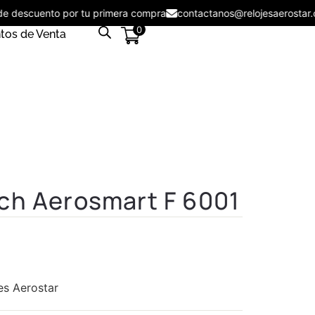
5% de descuento por tu primera compra
contactanos@relojesaeros
0
tos de Venta
ch Aerosmart F 6001
es Aerostar