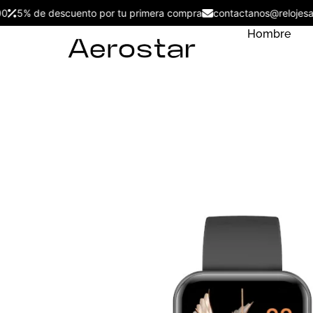
99.00
5% de descuento por tu primera compra
contactanos@relo
Hombre