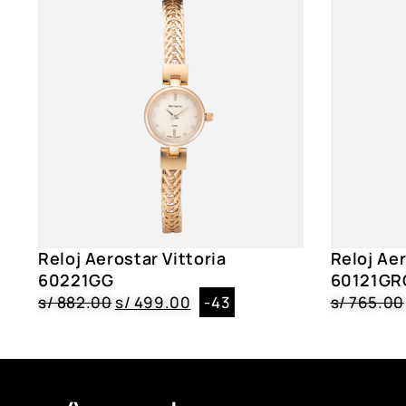
Reloj Aerostar Vittoria
Reloj Aer
60221GG
60121GR
s/
882.00
s/
499.00
-43
s/
765.00