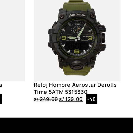
s
Reloj Hombre Aerostar Derolls
Time 5ATM 5315330
0
s/
249.00
s/
129.00
-48