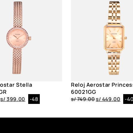
ostar Stella
Reloj Aerostar Princes
GR
60021GG
s/
399.00
-48
s/
749.00
s/
449.00
-4