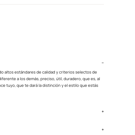
o altos estándares de calidad y criterios selectos de
iferente a los demás, preciso, útil, duradero, que es, al
ce tuyo, que te dará la distinción y el estilo que estás
ima Metropolitana y Callao: 2 a 4 días, provincias según