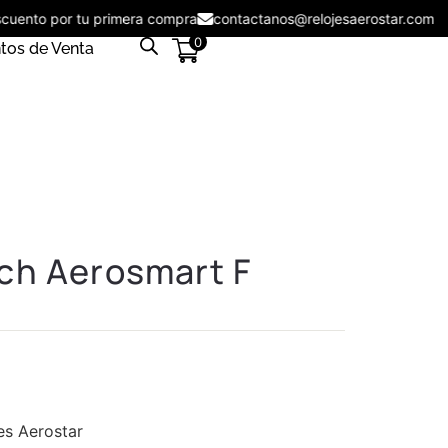
descuento por tu primera compra
contactanos@relojesaerostar.co
0
tos de Venta
ch Aerosmart F
es Aerostar