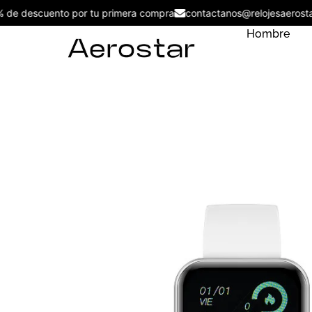
5% de descuento por tu primera compra
contactanos@relojesaer
Hombre