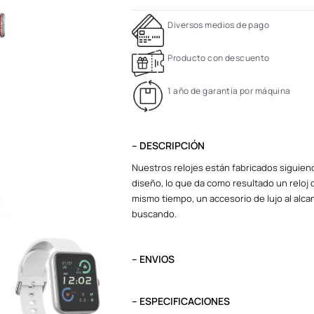
Diversos medios de pago
Producto con descuento
1 año de garantía por máquina
– DESCRIPCIÓN
Nuestros relojes están fabricados siguiend
diseño, lo que da como resultado un reloj d
mismo tiempo, un accesorio de lujo al alcan
buscando.
– ENVIOS
El tiempo de entrega varía según destino. L
destino.
– ESPECIFICACIONES