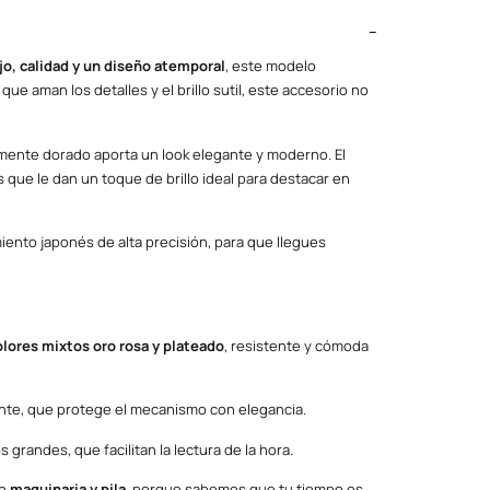
jo, calidad y un diseño atemporal
, este modelo
ue aman los detalles y el brillo sutil, este accesorio no
nte dorado aporta un look elegante y moderno. El
 que le dan un toque de brillo ideal para destacar en
nto japonés de alta precisión, para que llegues
olores mixtos oro rosa y plateado
, resistente y cómoda
nte, que protege el mecanismo con elegancia.
 grandes, que facilitan la lectura de la hora.
en
maquinaria y pila
, porque sabemos que tu tiempo es