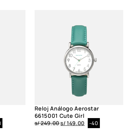
ia y batería
3.4 cm
onesa|Dar la hora
E60003ATR, AE60003ATG, AE60003ARG, AE60003AGD
Reloj Análogo Aerostar
6615001 Cute Girl
8
s/
249.00
s/
149.00
-40