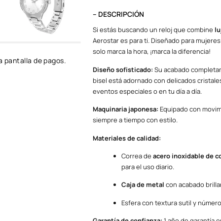
– DESCRIPCIÓN
Si estás buscando un reloj que combine
lu
Aerostar es para ti. Diseñado para mujeres q
solo marca la hora, ¡marca la diferencia!
a pantalla de pagos.
Diseño sofisticado:
Su acabado completame
bisel está adornado con delicados cristales
eventos especiales o en tu día a día.
Maquinaria japonesa:
Equipado con movimie
siempre a tiempo con estilo.
Materiales de calidad:
Correa de
acero inoxidable de c
para el uso diario.
Caja de metal
con acabado brilla
Esfera con textura sutil y números
Garantía de confianza:
1 año de garantía 