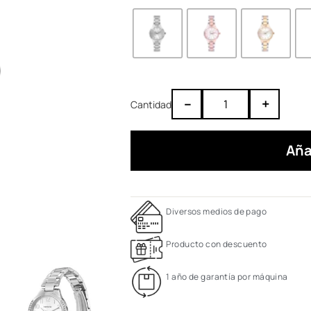
–
+
Aña
Diversos medios de pago
Producto con descuento
1 año de garantía por máquina