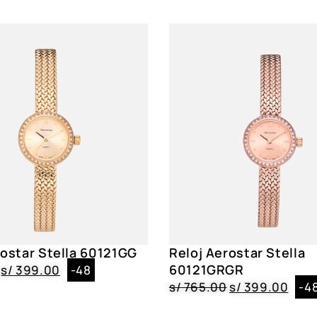
Garantía
1 año, maquinar
Caja
Metal|Circular|
Funciones
Maquinaria Jap
Acuático
No
Resistencia
3 ATM
Género
Dama
Color
AE60003ASV, A
rostar Stella 60121GG
Reloj Aerostar Stella
60121GRGR
s/
399.00
-48
s/
765.00
s/
399.00
-4