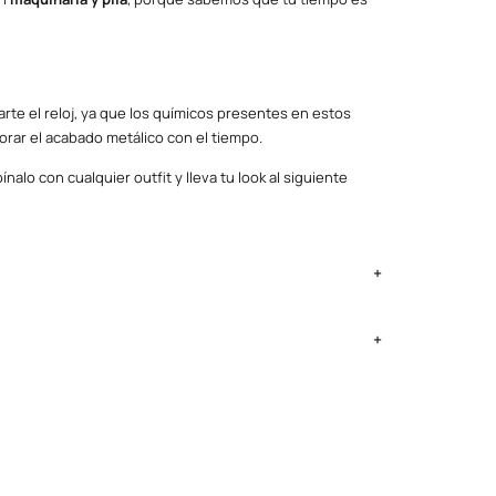
rte el reloj, ya que los químicos presentes en estos
orar el acabado metálico con el tiempo.
nalo con cualquier outfit y lleva tu look al siguiente
!
ima Metropolitana y Callao: 2 a 4 días, provincias según
ntregan el lunes si no es feriado.
|Dorado