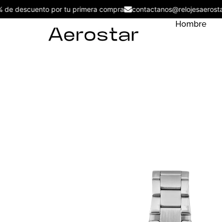
5% de descuento por tu primera compra
contactanos@relojesaer
Hombre