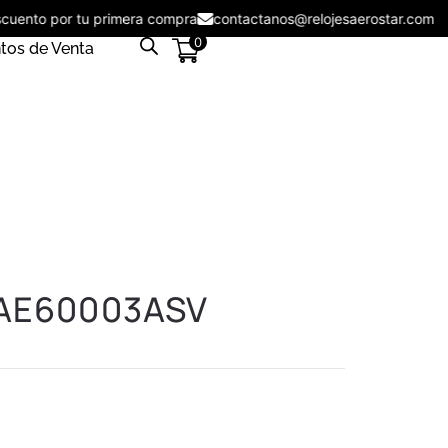
descuento por tu primera compra
contactanos@relojesaerostar.c
0
tos de Venta
r AE60003ASV