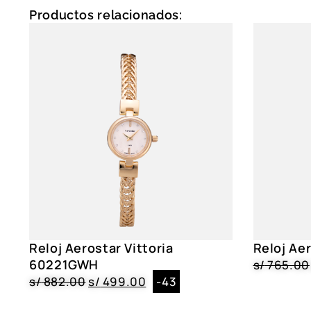
Productos relacionados:
Reloj Aerostar Vittoria
Reloj Ae
60221GWH
s/
765.00
s/
882.00
s/
499.00
-43