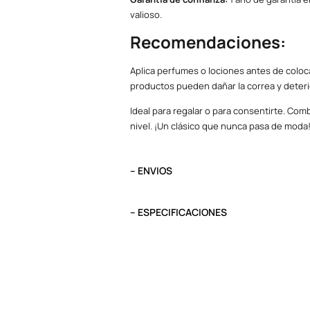
valioso.
Recomendaciones:
Aplica perfumes o lociones antes de coloca
productos pueden dañar la correa y deteri
Ideal para regalar o para consentirte. Combí
nivel. ¡Un clásico que nunca pasa de moda
– ENVIOS
El tiempo de entrega varía según destino. L
destino.
– ESPECIFICACIONES
Pedidos del viernes antes de las 13:00 se e
Peso
0.5
Tipo
Análogo
Dial
Cristal Mineral