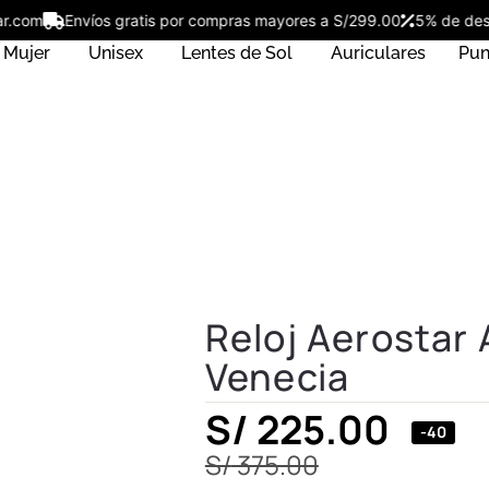
ostar.com
Envíos gratis por compras mayores a S/299.00
5% de 
Mujer
Unisex
Lentes de Sol
Auriculares
Pun
Reloj Aerosta
Venecia
S/
225.00
-40
S/
375.00