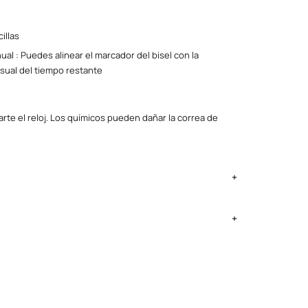
illas
al : Puedes alinear el marcador del bisel con la
visual del tiempo restante
rte el reloj. Los químicos pueden dañar la correa de
ima Metropolitana y Callao: 2 a 4 días, provincias según
ntregan el lunes si no es feriado.
ia y batería