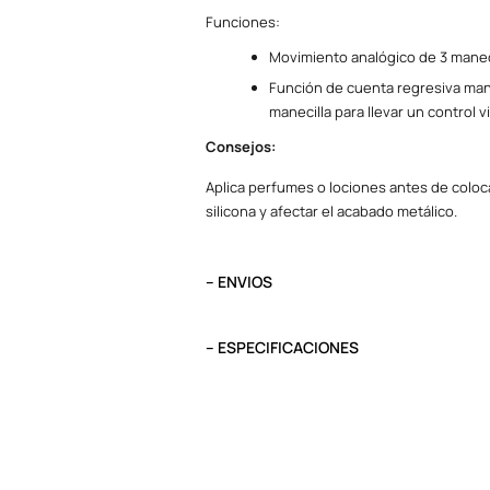
Funciones:
Movimiento analógico de 3 manec
Función de cuenta regresiva manu
manecilla para llevar un control 
Consejos:
Aplica perfumes o lociones antes de coloca
silicona y afectar el acabado metálico.
– ENVIOS
El tiempo de entrega varía según destino. L
destino.
– ESPECIFICACIONES
Pedidos del viernes antes de las 13:00 se e
Peso
0.1 kg
Tipo
Cronógrafo
Garantía
1 año, maquinar