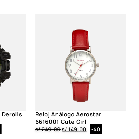
onesa|Fecha|Iluminación|Cronógrafo
le|Negro|Broche
e|Circular|4.2 cm
|Negro
 Derolls
Reloj Análogo Aerostar
2, 2218302, 2256102, 2266102, 2316102, 2266202,
6616001 Cute Girl
02, 2156102
8
s/
249.00
s/
149.00
-40