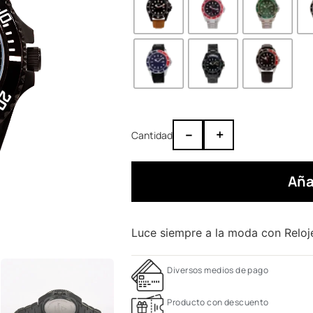
–
+
Aña
Luce siempre a la moda con Reloj
Diversos medios de pago
Producto con descuento