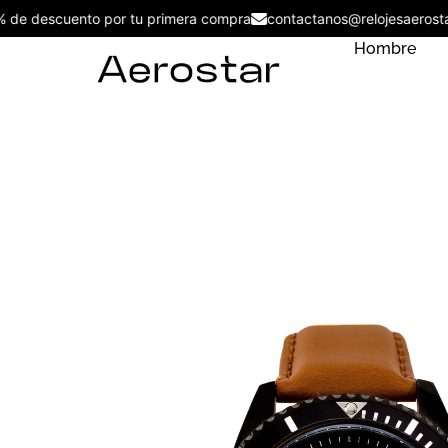
5% de descuento por tu primera compra
contactanos@relojesae
Hombre