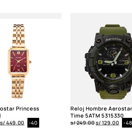
Funciones
Maquinaria Jap
Acuático
No
Resistencia
3 ATM
Correa
Acero Inoxidab
Caja
Acero Inoxidabl
Dial
Cristal Mineral
Género
Caballero
rostar Princess
Reloj Hombre Aerostar
2155102, 221610
Color
I
Time 5ATM 5315330
2366102, 22511
s/
449.00
-40
s/
249.00
s/
129.00
-4