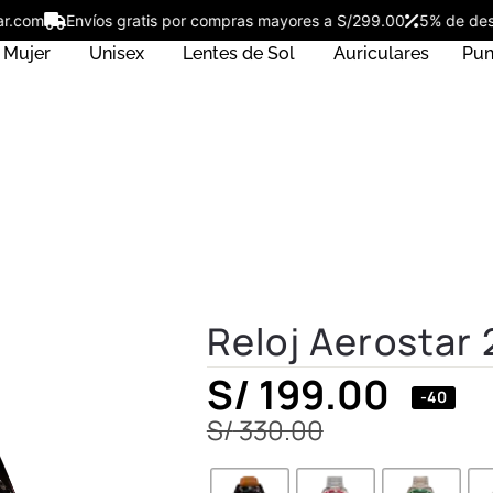
rostar.com
Envíos gratis por compras mayores a S/299.00
5% de
Mujer
Unisex
Lentes de Sol
Auriculares
Pun
Reloj Aerostar
S/
199.00
-40
S/
330.00