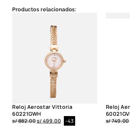
Productos relacionados:
Reloj Aerostar Vittoria
Reloj Ae
60221GWH
60021GV
s/
882.00
s/
499.00
-43
s/
749.00