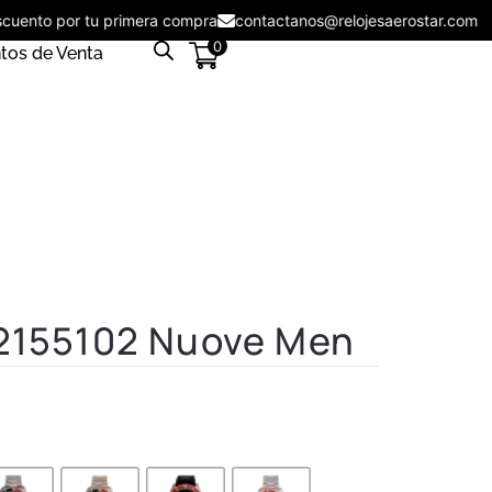
 descuento por tu primera compra
contactanos@relojesaerostar.c
0
tos de Venta
 2155102 Nuove Men