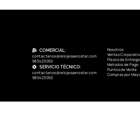
Nosotros
COMERCIAL:
Ventas Corporati
contactanos@relojesaerostar.com
Plazos de Entrega
983423050
Metodos de Pago
SERVICIO TÉCNICO:
Puntos de Venta
contactanos@relojesaerostar.com
Compras por May
983423050
contactanos@relojesaerostar.com