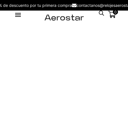
5% de descuento por tu primera compra
contactanos@relojesae
0
Reloj Hombre Aerostar Derolls
Time 5ATM 5315330 - 5315330
S/
129.00
+
ADD