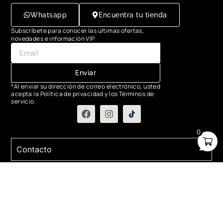
Whatsapp
Encuentra tu tienda
Subscríbete para conocer las últimas ofertas,
novedades e información VIP
Enviar
*Al enviar su dirección de correo electrónico, usted
acepta la Política de privacidad y los Términos de
servicio.
0
Contacto
COMERCIAL:
contactanos@relojesaerostar.com
983423050
SERVICIO TÉCNICO:
contactanos@relojesaerostar.com
983423050