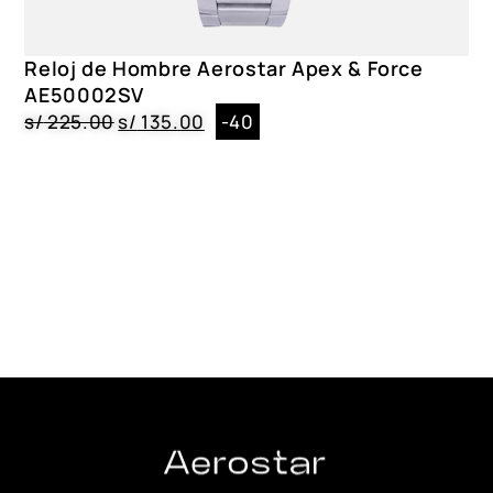
Reloj de Hombre Aerostar Apex & Force
AE50002SV
s/
225.00
s/
135.00
-40