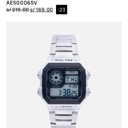
AE50006SV
s/
219.00
s/
169.00
-23