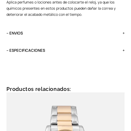
Aplica perfumes o lociones antes de colocarte el reloj, ya que los
químicos presentes en estos productos pueden dañar la correa y
deteriorar el acabado metálico con el tiempo.
– ENVIOS
El tiempo de entrega varía según destino. Lima Metropolitana y Callao:
2 a 4 días, provincias según destino.
– ESPECIFICACIONES
Pedidos del viernes antes de las 13:00 se entregan el lunes si no es
Peso
feriado.
0.1 kg
Tipo
Cronógrafo
Productos relacionados:
Garantía
1 año, maquinaria y batería
Funciones
Maquinaria Japonesa|Cronógrafo|Iluminación