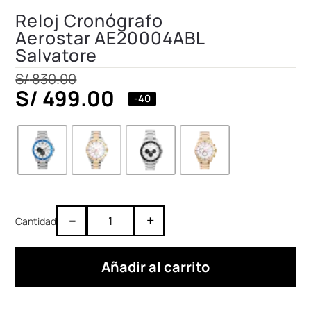
Reloj Cronógrafo
Aerostar AE20004ABL
Salvatore
S/
830.00
S/
499.00
-40
–
+
Añadir al carrito