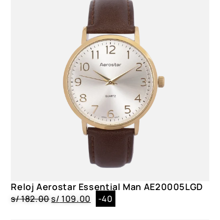
Reloj Aerostar Essential Man AE20005LGD
s/
182.00
s/
109.00
-40