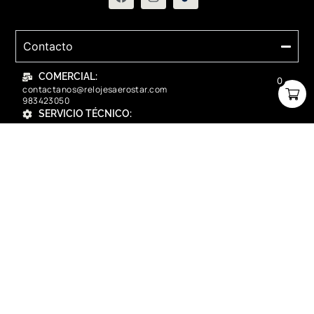
Contacto
COMERCIAL:
0
contactanos@relojesaerostar.com
983423050
SERVICIO TÉCNICO:
contactanos@relojesaerostar.com
983423050
Acerca de Aerostar
Políticas y FAQ
Grupo Flasa SAC Santiago de Surco Lima, Perú
Copyright © 2025 Aerostar. Todos los derechos reservados.