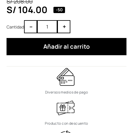
S/
208.00
S/
104.00
-50
–
+
Añadir al carrito
Diversos medios de pago
Producto con descuento