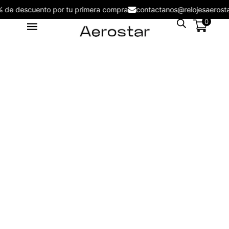
5% de descuento por tu primera compra
contactanos@relojesaero
0
Reloj Aerostar Essential Man
AE20005LBR - AE20005LGD
S/
109.00
+
ADD