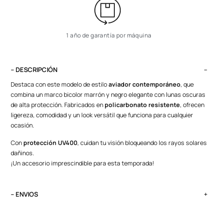
1 año de garantía por máquina
– DESCRIPCIÓN
Destaca con este modelo de estilo
aviador contemporáneo
, que
combina un marco bicolor marrón y negro elegante con lunas oscuras
de alta protección. Fabricados en
policarbonato resistente
, ofrecen
ligereza, comodidad y un look versátil que funciona para cualquier
ocasión.
Con
protección UV400
, cuidan tu visión bloqueando los rayos solares
dañinos.
¡Un accesorio imprescindible para esta temporada!
– ENVIOS
El tiempo de entrega varía según destino. Lima Metropolitana y Callao: