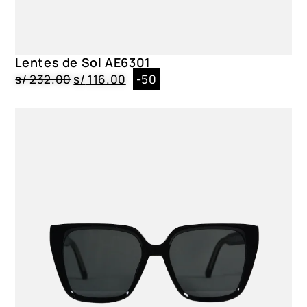
Lentes de Sol AE6301
s/
232.00
s/
116.00
-50