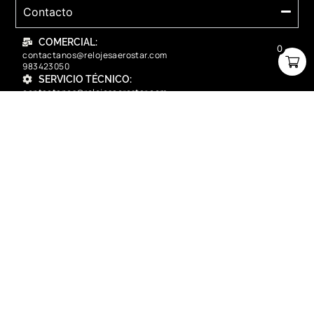
Contacto
COMERCIAL:
0
contactanos@relojesaerostar.com
983423050
SERVICIO TÉCNICO:
contactanos@relojesaerostar.com
983423050
Acerca de Aerostar
Políticas y FAQ
Grupo Flasa SAC Santiago de Surco Lima, Perú
Copyright © 2025 Aerostar. Todos los derechos reservados.
contactanos@relojesaerostar.com