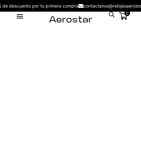
5% de descuento por tu primera compra
contactanos@relojesaero
0
Reloj Aerostar AE20002LBR
Massimo - AE20002LSB
S/
215.00
+
ADD