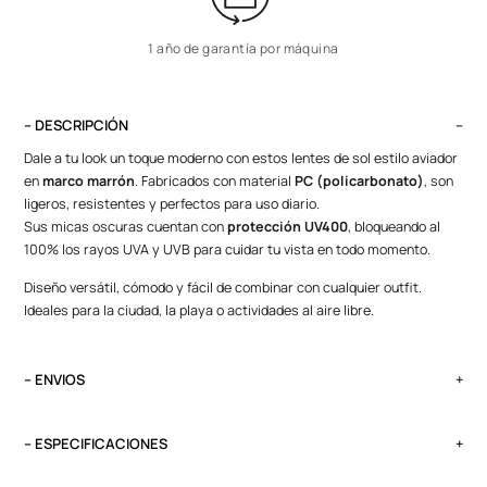
1 año de garantía por máquina
– DESCRIPCIÓN
Dale a tu look un toque moderno con estos lentes de sol estilo aviador
en
marco marrón
. Fabricados con material
PC (policarbonato)
, son
ligeros, resistentes y perfectos para uso diario.
Sus micas oscuras cuentan con
protección UV400
, bloqueando al
100% los rayos UVA y UVB para cuidar tu vista en todo momento.
Diseño versátil, cómodo y fácil de combinar con cualquier outfit.
Ideales para la ciudad, la playa o actividades al aire libre.
– ENVIOS
El tiempo de entrega varía según destino. Lima Metropolitana y Callao:
2 a 4 días, provincias según destino.
– ESPECIFICACIONES
Pedidos del viernes antes de las 13:00 se entregan el lunes si no es
Género