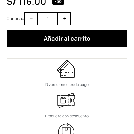
S/
116.00
-50
–
+
Añadir al carrito
Diversos medios de pago
Producto con descuento