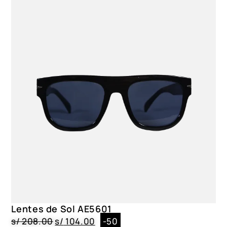
Lentes de Sol AE5601
s/
208.00
s/
104.00
-50