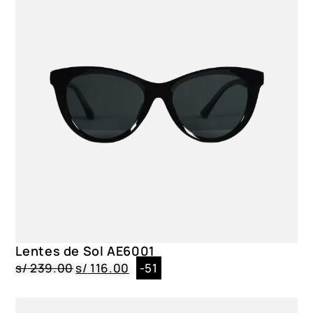
Negro
Material del lente
Policarbonato
Material del marco
Policarbonato
Lentes de Sol AE6001
s/
239.00
s/
116.00
-51