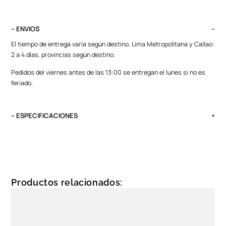
– ENVIOS
El tiempo de entrega varía según destino. Lima Metropolitana y Callao:
2 a 4 días, provincias según destino.
Pedidos del viernes antes de las 13:00 se entregan el lunes si no es
feriado.
– ESPECIFICACIONES
Género
Unixes
Protección solar
UV 400
Productos relacionados:
Color de montura
Negro
Color de Luna