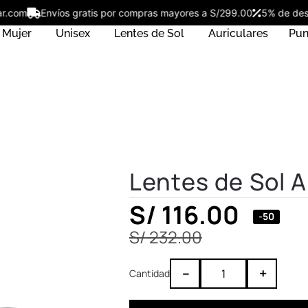
ostar.com
Envíos gratis por compras mayores a S/299.00
5% de 
Mujer
Unisex
Lentes de Sol
Auriculares
Pun
Lentes de Sol 
S/
116.00
-50
S/
232.00
–
+