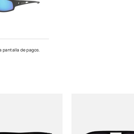
Género
Unixes
Protección solar
UV 400
Color de montura
Negro
a pantalla de pagos.
Color de Luna
Negro
Material del lente
Policarbonato
Material del marco
Policarbonato