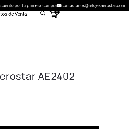
descuento por tu primera compra
contactanos@relojesaerostar.co
0
tos de Venta
Aerostar AE2402