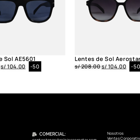
e Sol AE5601
Lentes de Sol Aerosta
s/
104.00
-50
s/
208.00
s/
104.00
-5
Nosotros
COMERCIAL:
Ventas Corporati
contactanos@relojesaerostar.com