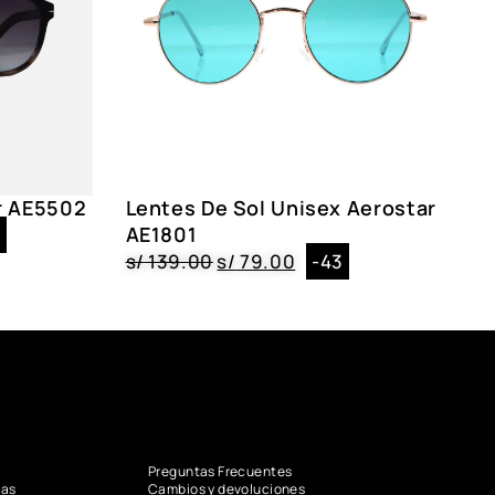
r AE5502
Lentes De Sol Unisex Aerostar
AE1801
0
s/
139.00
s/
79.00
-43
Preguntas Frecuentes
vas
Cambios y devoluciones