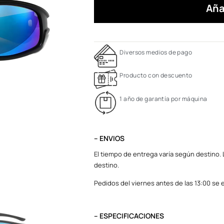
Aña
Diversos medios de pago
Producto con descuento
1 año de garantía por máquina
– ENVIOS
El tiempo de entrega varía según destino. L
destino.
Pedidos del viernes antes de las 13:00 se e
– ESPECIFICACIONES