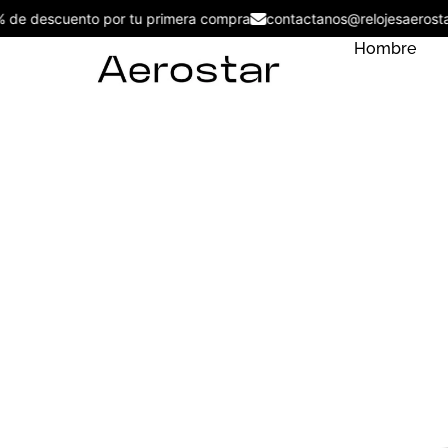
5% de descuento por tu primera compra
contactanos@relojesaer
Hombre