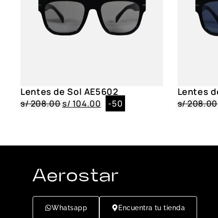
Lentes de Sol AE5602
Lentes d
s/
208.00
s/
104.00
-50
s/
208.00
Whatsapp
Encuentra tu tienda