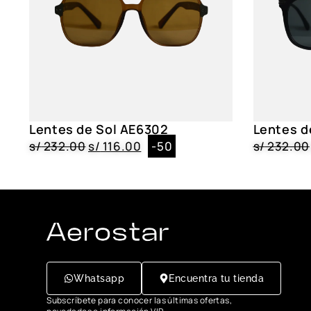
Lentes de Sol AE6302
Lentes d
s/
232.00
s/
116.00
-50
s/
232.00
Whatsapp
Encuentra tu tienda
Subscríbete para conocer las últimas ofertas,