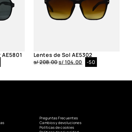
r AE5801
Lentes de Sol AE5302
s/
208.00
s/
104.00
-50
Preguntas Frecuentes
vas
Cambios y devoluciones
Políticas de cookies