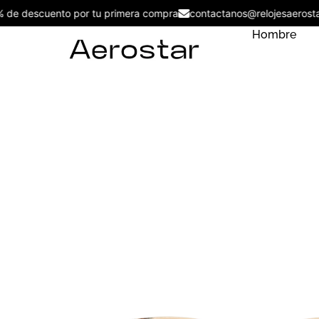
5% de descuento por tu primera compra
contactanos@relojesaer
Hombre