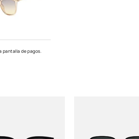
Género
Unixes
Protección solar
UV 400
Color de montura
Negro
a pantalla de pagos.
Color de Luna
Negro
Material del lente
Policarbonato
Material del marco
Policarbonato