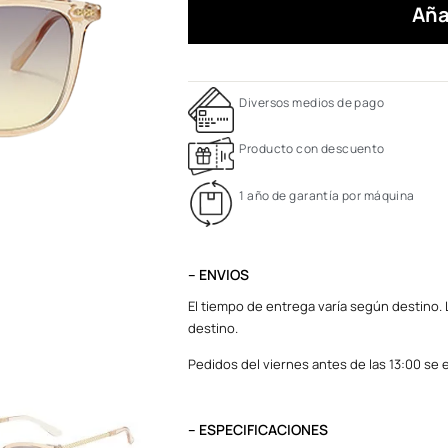
Aña
Diversos medios de pago
Producto con descuento
1 año de garantía por máquina
– ENVIOS
El tiempo de entrega varía según destino. L
destino.
Pedidos del viernes antes de las 13:00 se e
– ESPECIFICACIONES