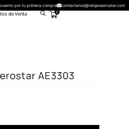
descuento por tu primera compra
contactanos@relojesaerostar.co
0
tos de Venta
Aerostar AE3303