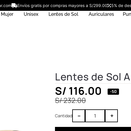
ostar.com
Envíos gratis por compras mayores a S/299.00
5% de 
Mujer
Unisex
Lentes de Sol
Auriculares
Pun
Lentes de Sol 
S/
116.00
-50
S/
232.00
–
+