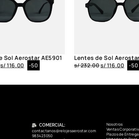
e Sol Aerostar AE5901
Lentes de Sol Aerosta
s/
116.00
-50
s/
232.00
s/
116.00
-50
Nosotros
COMERCIAL:
Ventas Corporati
contactanos@relojesaerostar.com
Plazos de Entrega
983423050