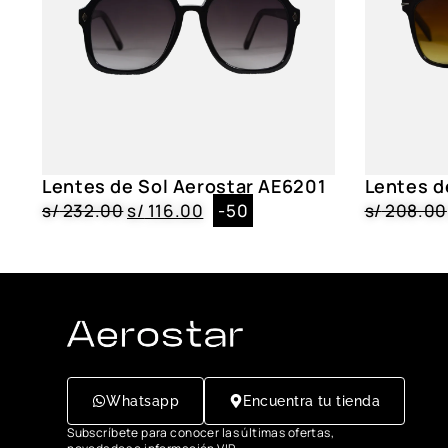
Lentes de Sol Aerostar AE6201
Lentes d
s/
232.00
s/
116.00
-50
s/
208.00
Whatsapp
Encuentra tu tienda
Subscríbete para conocer las últimas ofertas,