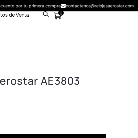
descuento por tu primera compra
contactanos@relojesaerostar.co
0
tos de Venta
Aerostar AE3803