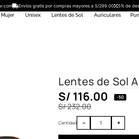
ostar.com
Envíos gratis por compras mayores a S/299.00
5% de 
Mujer
Unisex
Lentes de Sol
Auriculares
Pun
Lentes de Sol 
S/
116.00
-50
S/
232.00
–
+