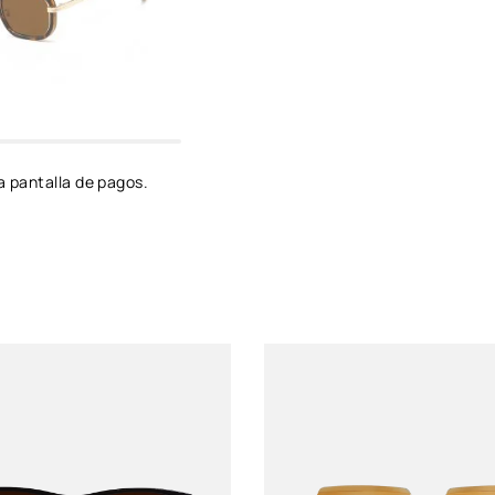
Género
Unixes
Protección solar
UV 400
Color de montura
Negro
a pantalla de pagos.
Color de Luna
Negro
Material del lente
Policarbonato
Material del marco
Policarbonato