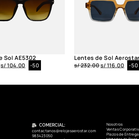
e Sol AE5302
Lentes de Sol Aerosta
s/
104.00
-50
s/
232.00
s/
116.00
-50
Nosotros
COMERCIAL:
Ventas Corporati
contactanos@relojesaerostar.com
Plazos de Entrega
983423050