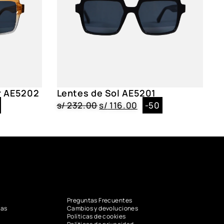
r AE5202
Lentes de Sol AE5201
s/
232.00
s/
116.00
-50
Preguntas Frecuentes
vas
Cambios y devoluciones
Políticas de cookies