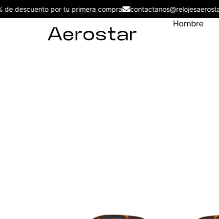
5% de descuento por tu primera compra
contactanos@relojesaer
Hombre