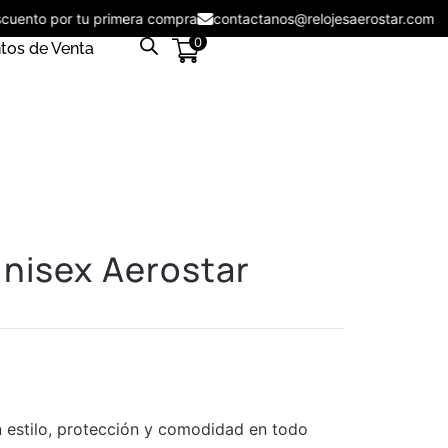
descuento por tu primera compra
contactanos@relojesaerostar.c
0
tos de Venta
Unisex Aerostar
 estilo, protección y comodidad en todo