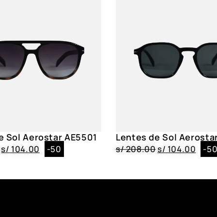
Forma
Aviador
e Sol Aerostar AE5501
Lentes de Sol Aerosta
s/
104.00
-50
s/
208.00
s/
104.00
-5