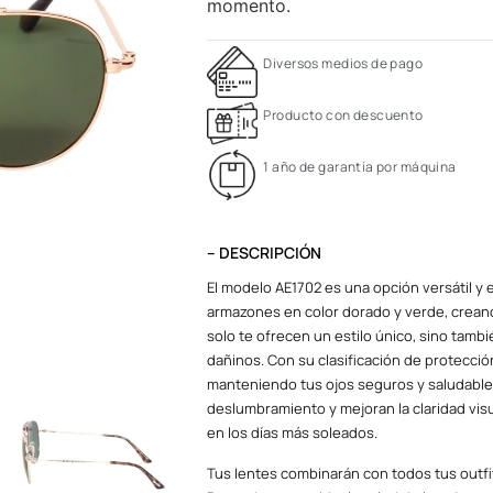
momento.
Diversos medios de pago
Producto con descuento
1 año de garantía por máquina
– DESCRIPCIÓN
El modelo AE1702 es una opción versátil y 
armazones en color dorado y verde, creand
solo te ofrecen un estilo único, sino tamb
dañinos. Con su clasificación de protecci
manteniendo tus ojos seguros y saludable
deslumbramiento y mejoran la claridad visua
en los días más soleados.
Tus lentes combinarán con todos tus outfit