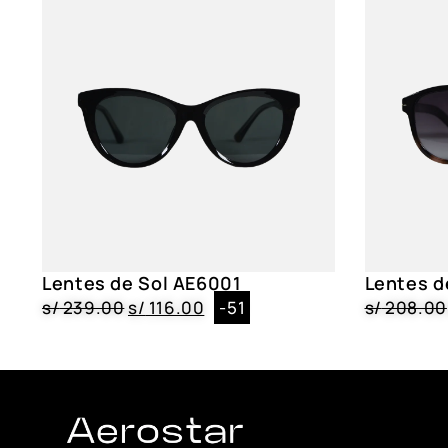
Lentes de Sol AE6001
Lentes d
s/
239.00
s/
116.00
-51
s/
208.00