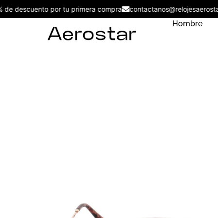
5% de descuento por tu primera compra
contactanos@relojesaer
Hombre