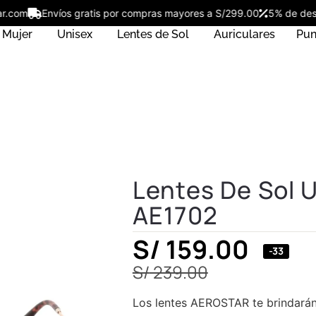
ostar.com
Envíos gratis por compras mayores a S/299.00
5% de 
Mujer
Unisex
Lentes de Sol
Auriculares
Pun
Lentes De Sol 
AE1702
S/
159.00
-33
S/
239.00
Los lentes AEROSTAR te brindarán