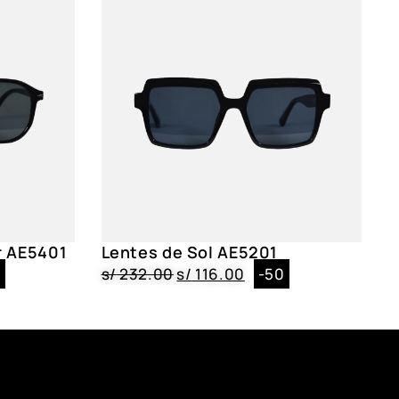
r AE5401
Lentes de Sol AE5201
0
s/
232.00
s/
116.00
-50