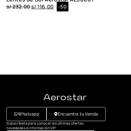
s/
232.00
s/
116.00
-50
Whatsapp
Encuentra tu tienda
Subscríbete para conocer las últimas ofertas,
novedades e información VIP