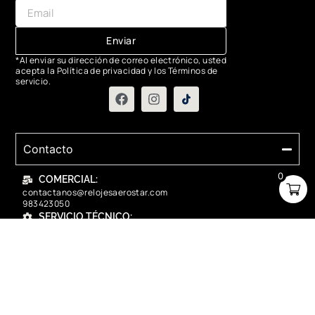
Enviar
*Al enviar su dirección de correo electrónico, usted
acepta la Política de privacidad y los Términos de
servicio.
Contacto
0
COMERCIAL:
contactanos@relojesaerostar.com
983423050
SERVICIO TÉCNICO:
contactanos@relojesaerostar.com
983423050
Acerca de Aerostar
Políticas y FAQ