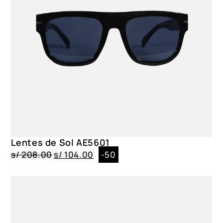
Azules degradadas
Material Montura
Acero Inoxidable
Material Lentes
Polarizadas
Forma
Hexagonal
Lentes de Sol AE5601
s/
208.00
s/
104.00
-50