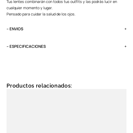
Tus lentes combinarán con todos tus outfits y las podrás lucir en
cualquier momento y lugar.
Pensado para cuidar la salud de los ojos.
– ENVIOS
El tiempo de entrega varía según destino. Lima Metropolitana y Callao:
2 a 4 días, provincias según destino.
– ESPECIFICACIONES
Pedidos del viernes antes de las 13:00 se entregan el lunes si no es
Peso
feriado.
0.1 kg
Género
Unisex
Productos relacionados:
Polarizado
Si
Color Montura
Dorado
Color Lunas