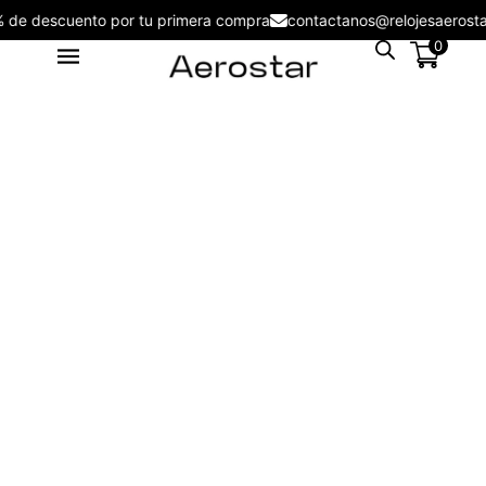
5% de descuento por tu primera compra
contactanos@relojesaero
0
Reloj de Mujer Aerostar Sweet
Girl 6129003 - 6129002
S/
129.00
+
ADD