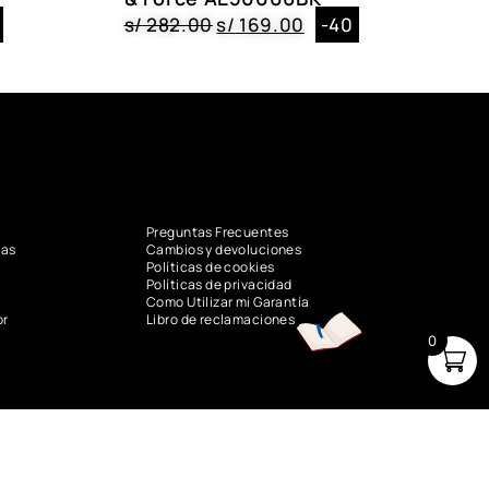
s/
282.00
s/
169.00
-40
E50005BK, AE50005AG
Preguntas Frecuentes
vas
Cambios y devoluciones
Políticas de cookies
Políticas de privacidad
Como Utilizar mi Garantía
or
Libro de reclamaciones
0