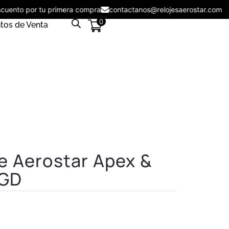
 descuento por tu primera compra
contactanos@relojesaerostar.c
0
tos de Venta
e Aerostar Apex &
5GD