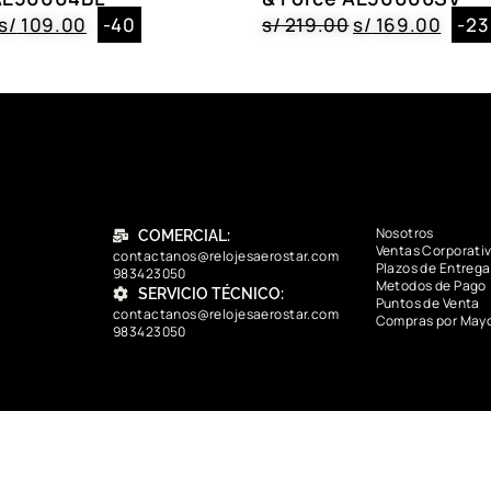
s/
109.00
-40
s/
219.00
s/
169.00
-23
Color
AE50005GD, A
Nosotros
COMERCIAL:
Ventas Corporati
contactanos@relojesaerostar.com
Plazos de Entrega
983423050
Metodos de Pago
SERVICIO TÉCNICO:
Puntos de Venta
contactanos@relojesaerostar.com
Compras por May
983423050
contactanos@relojesaerostar.com