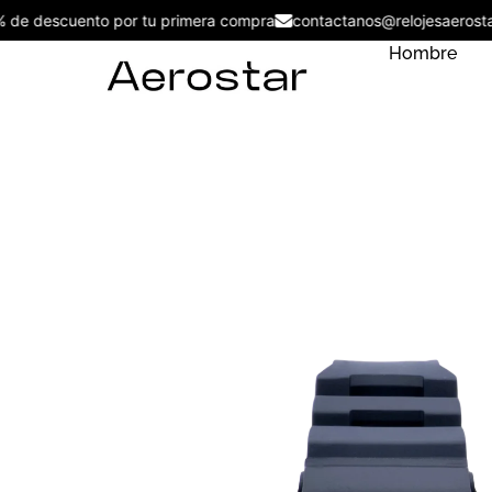
5% de descuento por tu primera compra
contactanos@relojesae
Hombre