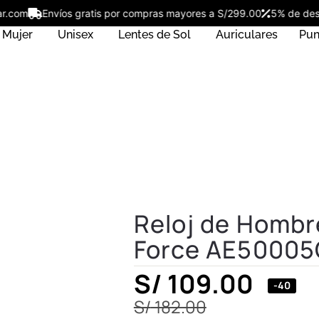
rostar.com
Envíos gratis por compras mayores a S/299.00
5% de
Mujer
Unisex
Lentes de Sol
Auriculares
Pun
Reloj de Hombr
Force AE5000
S/
109.00
-40
S/
182.00