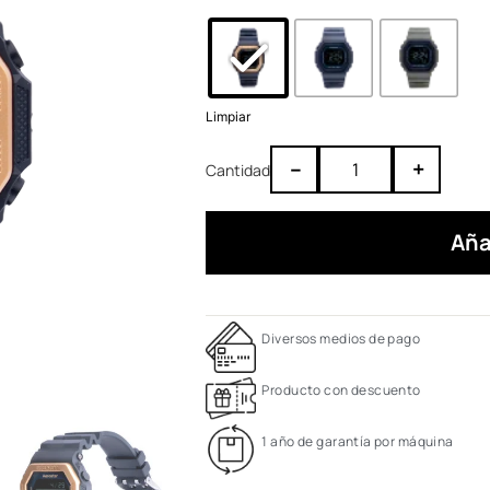
Limpiar
–
+
Aña
Diversos medios de pago
Producto con descuento
1 año de garantía por máquina