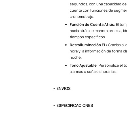
segundos, con una capacidad de 
cuenta con funciones de segmen
cronometraje.
Función de Cuenta Atrás:
El tem
hacia atrás de manera precisa, i
tiempos específicos.
Retroiluminación EL:
Gracias a l
hora y la información de forma cl
noche.
Tono Ajustable:
Personaliza el to
alarmas o señales horarias.
– ENVIOS
El tiempo de entrega varía según destino. L
destino.
– ESPECIFICACIONES
Pedidos del viernes antes de las 13:00 se e
Peso
0.1 kg