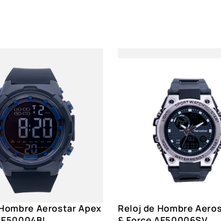
Pantalla LCD de
Calendario Aut
Horario Dual
Formato 12/24
Funciones
Alarma Diaria y
Cronógrafo
Retroiluminaci
Tono ajustable
Acuático
Sí
Resistencia
5 ATM
Correa
Poliuretano, N
Dial
Cristal Mineral
Género
Caballero
 Hombre Aerostar Apex
Reloj de Hombre Aero
Caja
Poliuretano, r
 AE50004BL
& Force AE50006SV