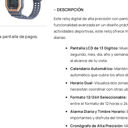
– DESCRIPCIÓN
Este reloj digital de alta precisión con pa
funcionalidad avanzada en un diseño práctic
actividades deportivas, este reloj ofrece 
a pantalla de pagos.
diarias:
Pantalla LCD de 13 Dígitos:
Muest
segundo, mes, día, año y semana,
al alcance de tu vista.
Calendario Automático:
Mantén e
automático que cubre los años d
Horario Dual:
Visualiza dos zonas
necesitan coordinar con otras ub
Formato 12/24H Seleccionable:
entre el formato de 12 horas o 2
Alarma Diaria y Timbre Horario:
E
importantes y disfruta del timbr
Cronógrafo de Alta Precisión:
Mi