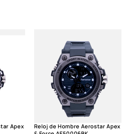
 13 dígitos
omático
H
 Timbre Horario
ón EL
egro, 280 mm
, Negro
star Apex
Reloj de Hombre Aerostar Apex
ectangular, 51*56 mm
& Force AE50006BK