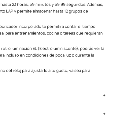
hasta 23 horas, 59 minutos y 59,99 segundos. Además,
to LAP y permite almacenar hasta 12 grupos de
porizador incorporado te permitirá contar el tiempo
deal para entrenamientos, cocina o tareas que requieran
a retroiluminación EL (Electroluminiscente), podrás ver la
ara incluso en condiciones de poca luz o durante la
no del reloj para ajustarlo a tu gusto, ya sea para
ima Metropolitana y Callao: 2 a 4 días, provincias según
ntregan el lunes si no es feriado.