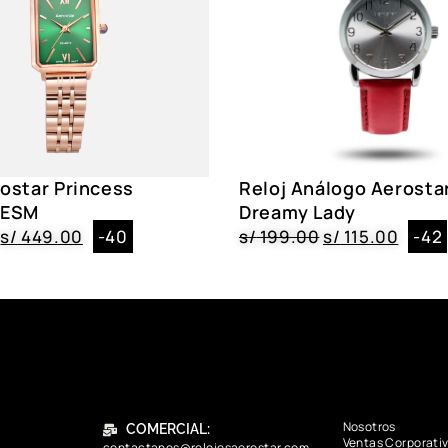
rostar Princess
Reloj Análogo Aerosta
RESM
Dreamy Lady
s/
449.00
-40
s/
199.00
s/
115.00
-42
Nosotros
COMERCIAL:
Ventas Corporati
contactanos@relojesaerostar.com