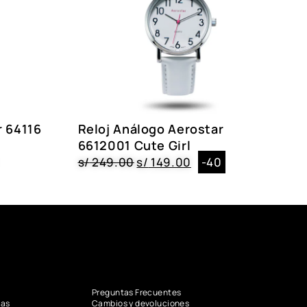
r 64116
Reloj Análogo Aerostar
6612001 Cute Girl
s/
249.00
s/
149.00
-40
Preguntas Frecuentes
vas
Cambios y devoluciones