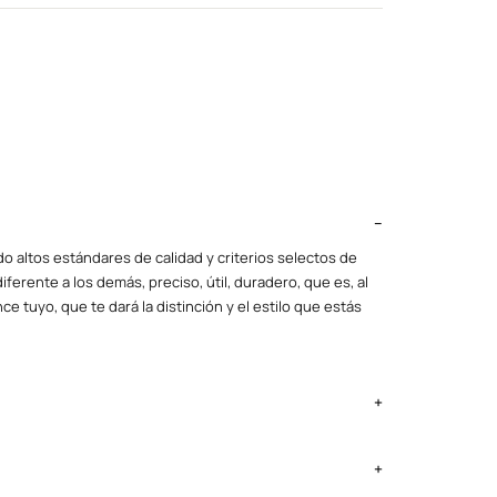
o altos estándares de calidad y criterios selectos de
iferente a los demás, preciso, útil, duradero, que es, al
ce tuyo, que te dará la distinción y el estilo que estás
ima Metropolitana y Callao: 2 a 4 días, provincias según