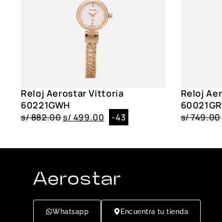
Reloj Aerostar Vittoria
Reloj Ae
60221GWH
60021G
s/
882.00
s/
499.00
-43
s/
749.00
Whatsapp
Encuentra tu tienda