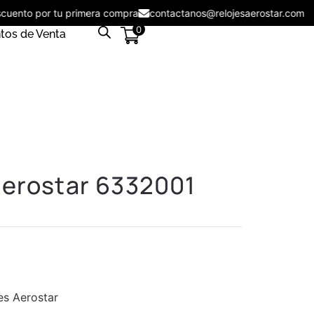
descuento por tu primera compra
contactanos@relojesaerostar.co
0
tos de Venta
Aerostar 6332001
es Aerostar