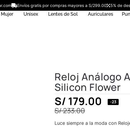
ostar.com
Envíos gratis por compras mayores a S/299.00
5% de 
Mujer
Unisex
Lentes de Sol
Auriculares
Pun
Reloj Análogo 
Silicon Flower
S/
179.00
-23
S/
233.00
Luce siempre a la moda con Reloj