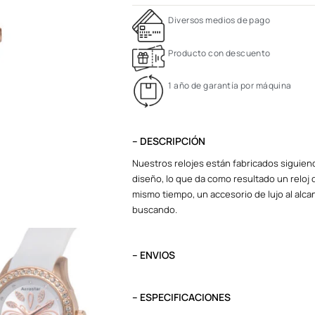
Diversos medios de pago
Producto con descuento
1 año de garantía por máquina
– DESCRIPCIÓN
Nuestros relojes están fabricados siguiend
diseño, lo que da como resultado un reloj d
mismo tiempo, un accesorio de lujo al alcan
buscando.
– ENVIOS
El tiempo de entrega varía según destino. L
destino.
– ESPECIFICACIONES