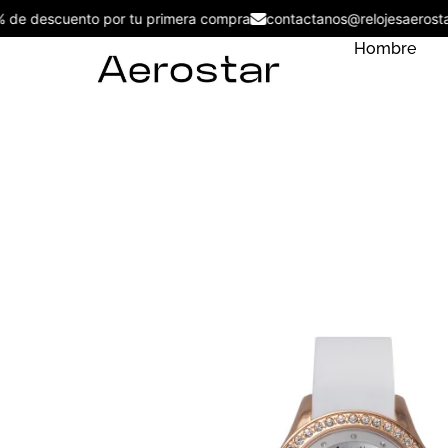
5% de descuento por tu primera compra
contactanos@relojesaer
Hombre