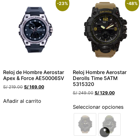
-23%
-48%
Reloj de Hombre Aerostar
Reloj Hombre Aerostar
Apex & Force AE50006SV
Derolls Time 5ATM
5315320
S/
219.00
S/
169.00
S/
249.00
S/
129.00
Añadir al carrito
Seleccionar opciones