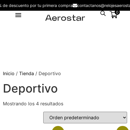
5% de descuento por tu primera compra
contactanos@relojesaeros
0
Inicio
/
Tienda
/ Deportivo
Deportivo
Reloj Aerostar 2155102 Nuove
Men - 2155102
Mostrando los 4 resultados
S/
199.00
+
ADD