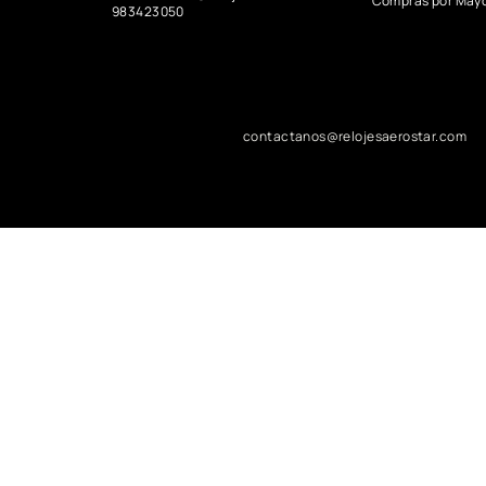
Compras por May
983423050
contactanos@relojesaerostar.com