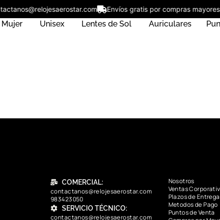
ntactanos@relojesaerostar.com
Envíos gratis por compras mayor
Mujer
Unisex
Lentes de Sol
Auriculares
Pun
Nosotros
COMERCIAL:
Ventas Corporati
contactanos@relojesaerostar.com
Plazos de Entrega
983423050
Metodos de Pago
SERVICIO TÉCNICO:
Puntos de Venta
contactanos@relojesaerostar.com