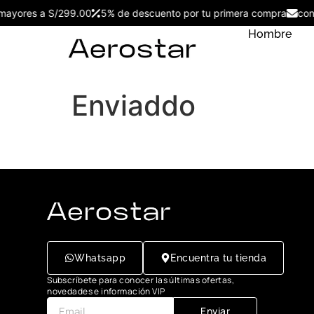
s mayores a S/299.00
5% de descuento por tu primera compra
co
Hombre
Enviaddo
Whatsapp
Encuentra tu tienda
Subscríbete para conocer las últimas ofertas,
novedades e información VIP
Enviar