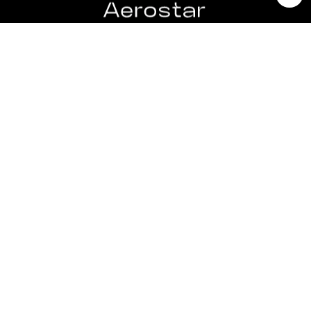
Whatsapp
Encuentra tu tienda
Subscríbete para conocer las últimas ofertas,
novedades e información VIP
Enviar
*Al enviar su dirección de correo electrónico, usted
acepta la Política de privacidad y los Términos de
servicio.
Contacto
COMERCIAL:
contactanos@relojesaerostar.com
983423050
SERVICIO TÉCNICO: