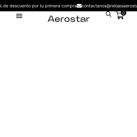
.00
5% de descuento por tu primera compra
contactanos@relojes
0
Reloj Aerostar AE20002LBD
Massimo - AE20002LBD
S/
215.00
+
ADD