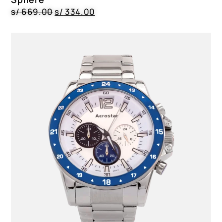
s/
669.00
s/
334.00