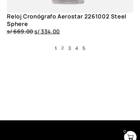
Reloj Cronógrafo Aerostar 2261002 Steel
Sphere
s/
669.00
s/
334.00
1
2
3
4
5
0