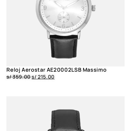
Reloj Aerostar AE20002LSB Massimo
s/
359.00
s/
215.00