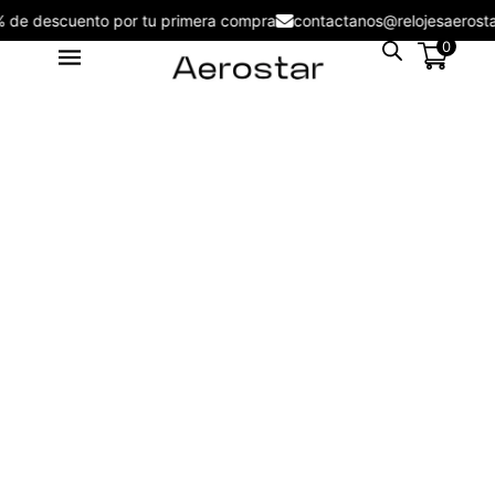
5% de descuento por tu primera compra
contactanos@relojesaer
0
Reloj de Hombre Aerostar Apex
& Force AE50003BL -
AE50003BL
S/
109.00
+
ADD