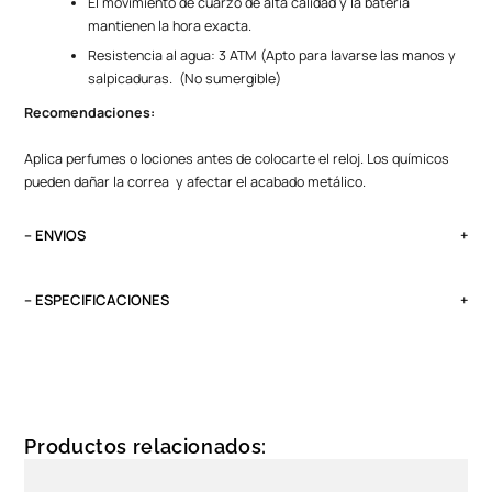
El movimiento de cuarzo de alta calidad y la batería
mantienen la hora exacta.
Resistencia al agua: 3 ATM (Apto para lavarse las manos y
salpicaduras. (No sumergible)
Recomendaciones:
Aplica perfumes o lociones antes de colocarte el reloj. Los químicos
pueden dañar la correa y afectar el acabado metálico.
– ENVIOS
El tiempo de entrega varía según destino. Lima Metropolitana y Callao:
2 a 4 días, provincias según destino.
– ESPECIFICACIONES
Pedidos del viernes antes de las 13:00 se entregan el lunes si no es
Peso
feriado.
0.5 kg
Peso
0.1
Productos relacionados:
Tipo