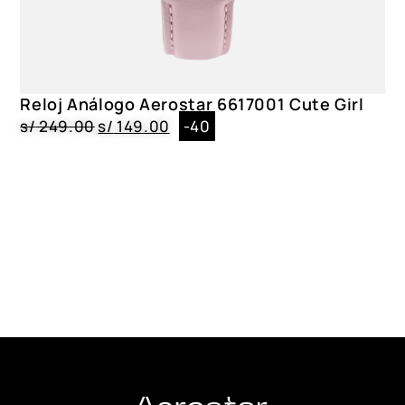
Reloj Análogo Aerostar 6617001 Cute Girl
s/
249.00
s/
149.00
-40