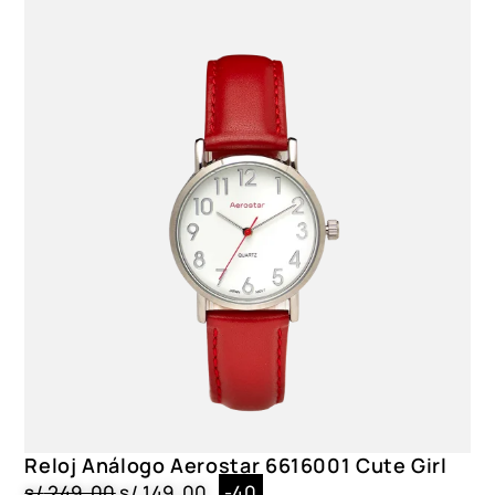
Reloj Análogo Aerostar 6616001 Cute Girl
s/
249.00
s/
149.00
-40