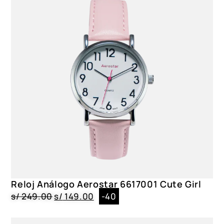
Reloj Análogo Aerostar 6617001 Cute Girl
s/
249.00
s/
149.00
-40