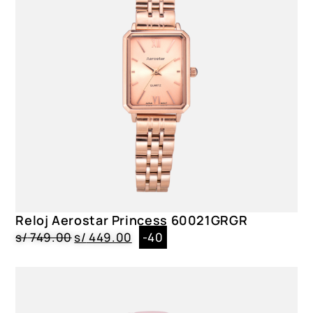
Reloj Aerostar Princess 60021GRGR
s/
749.00
s/
449.00
-40