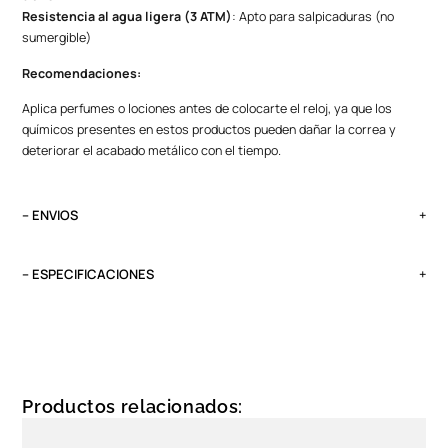
Resistencia al agua ligera (3 ATM)
: Apto para salpicaduras (no
sumergible)
Recomendaciones:
Aplica perfumes o lociones antes de colocarte el reloj, ya que los
químicos presentes en estos productos pueden dañar la correa y
deteriorar el acabado metálico con el tiempo.
– ENVIOS
El tiempo de entrega varía según destino. Lima Metropolitana y Callao:
2 a 4 días, provincias según destino.
– ESPECIFICACIONES
Pedidos del viernes antes de las 13:00 se entregan el lunes si no es
Peso
feriado.
0.1 kg
Tipo
Análogo
Productos relacionados:
Garantía