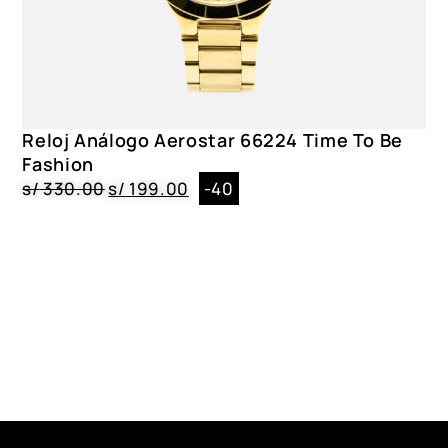
Reloj Análogo Aerostar 66224 Time To Be
Fashion
s/
330.00
s/
199.00
-40