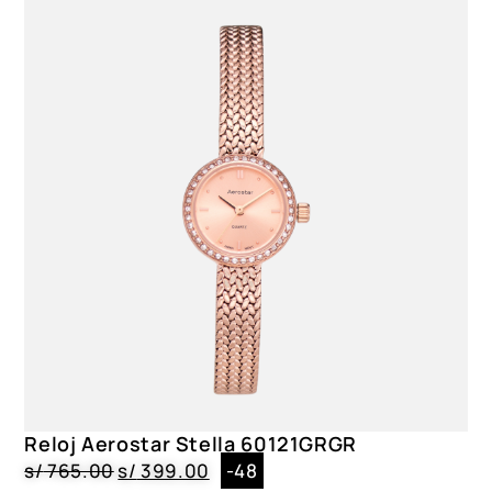
1 año, maquinaria y batería
Funciones
Maquinaria Japonesa|Dar la hora
Correa
Acero Inoxidable|Plateado|Broche
Caja
Metal|Circular|3 cm
Color
AE60001AGD, AE60001ARG, AE60001ASV
Reloj Aerostar Stella 60121GRGR
s/
765.00
s/
399.00
-48