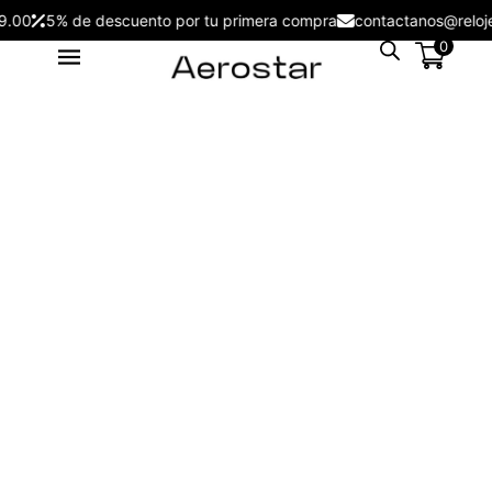
/299.00
5% de descuento por tu primera compra
contactanos@re
0
Reloj Aerostar 6337002 London -
6332002
S/
199.00
+
ADD