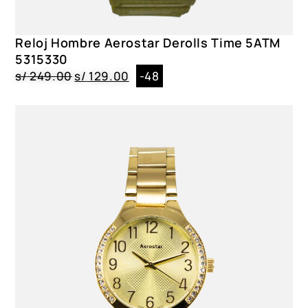
Reloj Hombre Aerostar Derolls Time 5ATM
5315330
s/
249.00
s/
129.00
-48