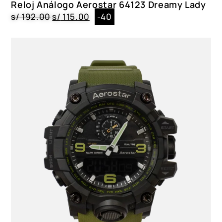
Reloj Análogo Aerostar 64123 Dreamy Lady
s/
192.00
s/
115.00
-40